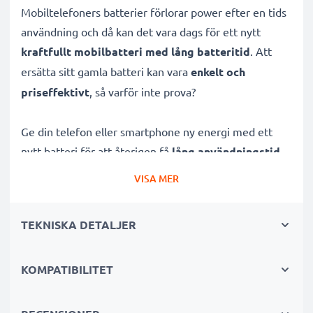
Mobiltelefoners batterier förlorar power efter en tids
användning och då kan det vara dags för ett nytt
kraftfullt mobilbatteri med lång batteritid
. Att
ersätta sitt gamla batteri kan vara
enkelt och
priseffektivt
, så varför inte prova?
Ge din telefon eller smartphone ny energi med ett
nytt batteri för att återigen få
lång användningstid
.
Snart kan du lyssna på musik i timmar, se ändlösa
VISA MER
videor eller ha igång din GPS på roadtrippen igen. Allt
du behöver är detta batteri, ett par verktyg och en
TEKNISKA DETALJER
tutorial från YouTube.
Batteri från CELLONIC har litium Ion vilket är
KOMPATIBILITET
specifikt
designat för din Audioline Amplicom PowerTel
Amplicom PowerTel M4000 Audioline Amplicom