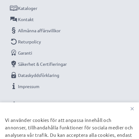
Kataloger
Teknisk data:
Kapacitet
Kontakt
: 1050mAh
Spänning
: 3.6V - 3.7V
Allmänna affärsvillkor
Cellteknik
: litium Ion
Returpolicy
Färg
: svart
Garanti
Optimerat för bland annat:
Säkerhet & Certifieringar
Audioline Amplicom
PowerTel M4000 / Amplicom PowerTel M5000 /
Dataskyddsförklaring
Amplicom PowerTel M5010 telefon, mobiltelefon,
Impressum
smartphone med flera
VÅRA BETALNINGSALTERNATIV
×
Ersättningsbatteri från CELLONIC – hög kvalitet till ett
rimligt pris.
Vi använder cookies för att anpassa innehåll och
annonser, tillhandahålla funktioner för sociala medier och
VÅRA FRAKTPARTNERS
analysera vår trafik. Du kan acceptera alla cookies, endast