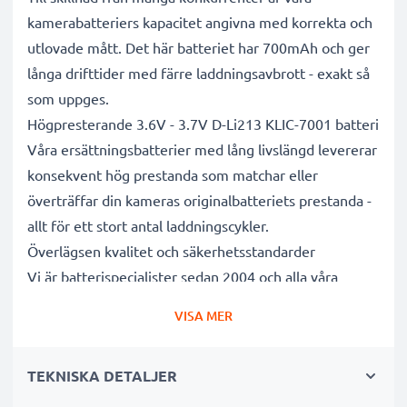
kamerabatteriers kapacitet angivna med korrekta och
utlovade mått. Det här batteriet har 700mAh och ger
långa drifttider med färre laddningsavbrott - exakt så
som uppges.
Högpresterande 3.6V - 3.7V D-Li213 KLIC-7001 batteri
Våra ersättningsbatterier med lång livslängd levererar
konsekvent hög prestanda som matchar eller
överträffar din kameras originalbatteriets prestanda -
allt för ett stort antal laddningscykler.
Överlägsen kvalitet och säkerhetsstandarder
Vi är batterispecialister sedan 2004 och alla våra
ersättningsbatterier genomgår strikta och noggranna
VISA MER
tester under hela produktionsprocessen för att helt
och hållet uppfylla de högsta EU- standarderna och
TEKNISKA DETALJER
mer därtill. Det är därför de levereras med 3 års
garanti.