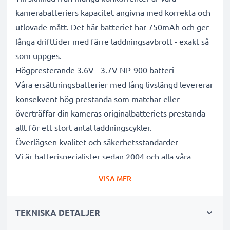
kamerabatteriers kapacitet angivna med korrekta och
utlovade mått. Det här batteriet har 750mAh och ger
långa drifttider med färre laddningsavbrott - exakt så
som uppges.
Högpresterande 3.6V - 3.7V NP-900 batteri
Våra ersättningsbatterier med lång livslängd levererar
konsekvent hög prestanda som matchar eller
överträffar din kameras originalbatteriets prestanda -
allt för ett stort antal laddningscykler.
Överlägsen kvalitet och säkerhetsstandarder
Vi är batterispecialister sedan 2004 och alla våra
ersättningsbatterier genomgår strikta och noggranna
VISA MER
tester under hela produktionsprocessen för att helt
och hållet uppfylla de högsta EU- standarderna och
TEKNISKA DETALJER
mer därtill. Det är därför de levereras med 3 års
garanti.