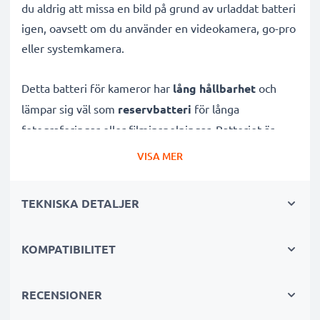
du aldrig att missa en bild på grund av urladdat batteri
igen, oavsett om du använder en videokamera, go-pro
eller systemkamera.
Detta batteri för kameror har
lång hållbarhet
och
lämpar sig väl som
reservbatteri
för långa
fotograferingar eller filminspelningar. Batteriet är
uppladdningsbart
och utvecklat specifikt för
VISA MER
digitalkameror och systemkameror
för att ge dessa
rejält med kraft.
TEKNISKA DETALJER
Många fördelar med detta kamerabatteri för din
KOMPATIBILITET
BenQ kamera!
✔ Hög kapacitet för lång användning:
3.6V - 3.7V,
RECENSIONER
700mAh