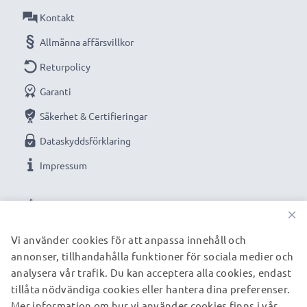
Kontakt
Ersättningsbatteri från CELLONIC är en prisvärd och
Allmänna affärsvillkor
trygg strömkälla.
Returpolicy
Garanti
★
3 års garanti
★
Säkerhet & Certifieringar
Vi grundades år 2004 och är en internationell
Dataskyddsförklaring
specialist som endast erbjuder kvalitetsprodukter.
Impressum
Därför har vi en garanti på 36 månader!
VÅRA BETALNINGSALTERNATIV
×
Vi använder cookies för att anpassa innehåll och
annonser, tillhandahålla funktioner för sociala medier och
VÅRA FRAKTPARTNERS
analysera vår trafik. Du kan acceptera alla cookies, endast
tillåta nödvändiga cookies eller hantera dina preferenser.
Mer information om hur vi använder cookies finns i vår
© subtel.se 2026