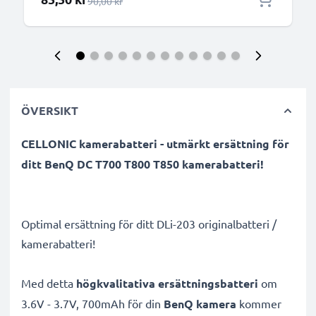
Ordinarie pris
90,00 kr
ÖVERSIKT
CELLONIC kamerabatteri - utmärkt ersättning för
ditt BenQ DC T700 T800 T850 kamerabatteri!
Optimal ersättning för ditt DLi-203 originalbatteri /
kamerabatteri!
Med detta
högkvalitativa ersättningsbatteri
om
3.6V - 3.7V, 700mAh för din
BenQ kamera
kommer