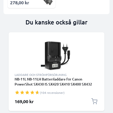
278,00 kr
Du kanske också gillar
B
LADDARE OCH STRÖMFÖRSÖRJNING
NB-11L NB-11LH Batteriladdare för Canon
PowerShot SX430 IS SX420 SX410 SX400 SX432
A2500 A2300 IXUS 285 HS 275 Kamerabatterier
(104 recensioner)
från CELLONIC
169,00 kr