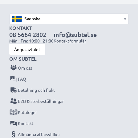
Välj CELLONIC och kompromissa aldrig med
kvaliteten. Beställ nu!
▾
KONTAKT
08 5664 2802
info@subtel.se
Mån - Fre: 10:00 - 21:00
Kontaktformulär
Ångra avtalet
OM SUBTEL
Om oss
FAQ
Betalning och frakt
B2B & storbeställningar
Kataloger
Kontakt
Allmänna affärsvillkor