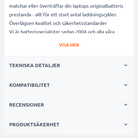
matchar eller överträffar din laptops originalbatteris
prestanda - allt för ett stort antal laddningscykler.
Överlägsen kvalitet och säkerhetsstandarder
Vi är batterispecialister sedan 2004 och alla våra
ersättningsbatterier genomgår strikta och noggranna
VISA MER
tester under hela produktionsprocessen för att helt
och hållet uppfylla de högsta EU- standarderna och
TEKNISKA DETALJER
mer därtill. Det är därför de levereras med 3 års
garanti.
Det hållbara valet
KOMPATIBILITET
Byt ut batteriet, inte din enhet. Det är det smartare,
billigare och miljövänligare valet som sparar dig
RECENSIONER
pengar samtidigt som du minskar ditt miljöavtryck
genom återvinning.
PRODUKTSÄKERHET