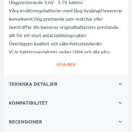
Högpresterande 3.6V - 3.7V batteri
Våra ersättningsbatterier med lång livslängd levererar
konsekvent hög prestanda som matchar eller
överträffar din kameras originalbatteriets prestanda -
allt för ett stort antal laddningscykler.
Överlägsen kvalitet och säkerhetsstandarder
Vi är batterispecialister sedan 2004 och alla våra
ersättningsbatterier genomgår strikta och noggranna
VISA MER
tester under hela produktionsprocessen för att helt
och hållet uppfylla de högsta EU- standarderna och
TEKNISKA DETALJER
mer därtill. Det är därför de levereras med 3 års
garanti.
Oumbärliga i alla fotografers kameraväskor
KOMPATIBILITET
Dessa ersättningsbatterier för kameror ger tillförlitlig
kraft för intensiva, långvariga foto- eller
RECENSIONER
videoinspelningar och är perfekta som primär-,