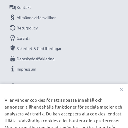
Kontakt
Allmänna affärsvillkor
Returpolicy
Garanti
Säkerhet & Certifieringar
Dataskyddsförklaring
Impressum
VÅRA BETALNINGSALTERNATIV
×
Vi använder cookies för att anpassa innehåll och
annonser, tillhandahålla funktioner för sociala medier och
VÅRA FRAKTPARTNERS
analysera vår trafik. Du kan acceptera alla cookies, endast
tillåta nödvändiga cookies eller hantera dina preferenser.
Mer information om hur vi använder cookies finns i vår
© subtel.se 2026