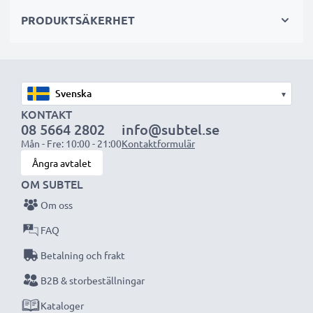
sekundär-, backup-, reserv- eller extrabatterier för
PRODUKTSÄKERHET
både proffs och amatörer.
Välj CELLONIC och kompromissa aldrig med
kvaliteten. Beställ nu!
▾
KONTAKT
08 5664 2802
info@subtel.se
Mån - Fre: 10:00 - 21:00
Kontaktformulär
Ångra avtalet
OM SUBTEL
Om oss
FAQ
Betalning och frakt
B2B & storbeställningar
Kataloger