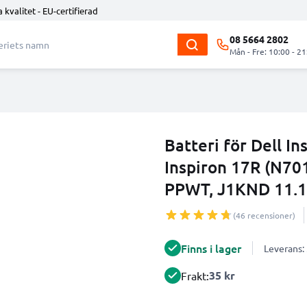
 kvalitet - EU-certifierad
08 5664 2802
Mån - Fre: 10:00 - 21
Batteri för Dell I
Inspiron 17R (N701
PPWT, J1KND 11.
(46 recensioner)
Finns i lager
Leverans:
35 kr
Frakt: