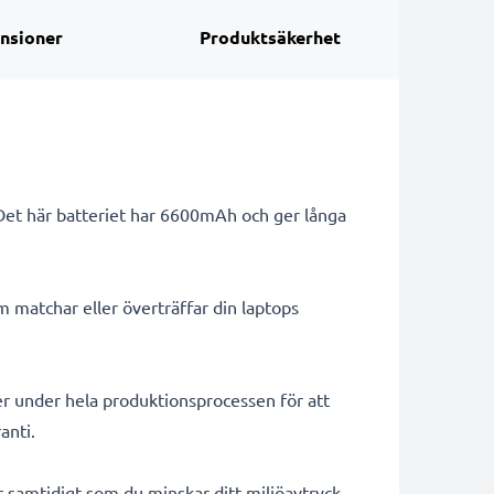
nsioner
Produktsäkerhet
 Det här batteriet har 6600mAh och ger långa
m matchar eller överträffar din laptops
er under hela produktionsprocessen för att
anti.
ar samtidigt som du minskar ditt miljöavtryck