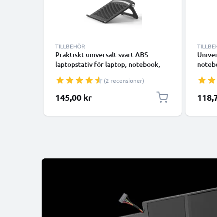
TILLBEHÖR
TILLB
Praktiskt universalt svart ABS
Univer
laptopstativ för laptop, notebook,
notebo
bärbar dator - bärbart datorstöd med
dators
(2 recensioner)
vinkel - förenklar och optimerar
optime
notebookens ventilation
Specia
145,00 kr
118,