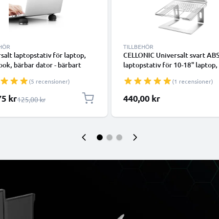
EHÖR
TILLBEHÖR
salt laptopstativ för laptop,
CELLONIC Universalt svart AB
ok, bärbar dator - bärbart
laptopstativ för 10-18" laptop,
töd med vinkel - förenklar och
notebook, bärbar dator - bärba
(5 recensioner)
(1 recensioner)
rar notebookens ventilation
datorstöd med vinkel - förenkl
optimerar notebookens ventil
lpris
75 kr
440,00 kr
Ordinarie pris
125,00 kr