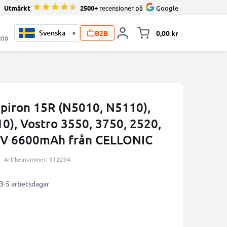
Utmärkt
2500+
recensioner på
Google
B2B
0,00 kr
▾
Toggle minicart, V
:00
nspiron 15R (N5010, N5110),
0), Vostro 3550, 3750, 2520,
1V 6600mAh från CELLONIC
Artikelnummer: 912294
 3-5 arbetsdagar