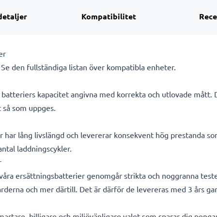
detaljer
Kompatibilitet
Rece
er
. Se den fullständiga listan över kompatibla enheter.
ra batteriers kapacitet angivna med korrekta och utlovade mått.
kt så som uppges.
r har lång livslängd och levererar konsekvent hög prestanda so
 antal laddningscykler.
r
a våra ersättningsbatterier genomgår strikta och noggranna test
rderna och mer därtill. Det är därför de levereras med 3 års gar
smartare, billigare och miljövänligare valet som sparar dig peng