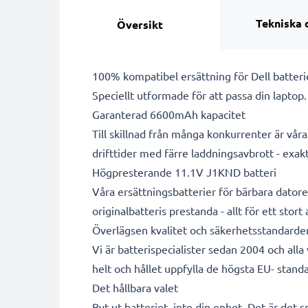
Tekniska 
Översikt
100% kompatibel ersättning för Dell batteri
Speciellt utformade för att passa din laptop
Garanterad 6600mAh kapacitet
Till skillnad från många konkurrenter är vå
drifttider med färre laddningsavbrott - exa
Högpresterande 11.1V J1KND batteri
Våra ersättningsbatterier för bärbara datore
originalbatteris prestanda - allt för ett stort
Överlägsen kvalitet och säkerhetsstandarde
Vi är batterispecialister sedan 2004 och all
helt och hållet uppfylla de högsta EU- standa
Det hållbara valet
Byt ut batteriet, inte din enhet. Det är det 