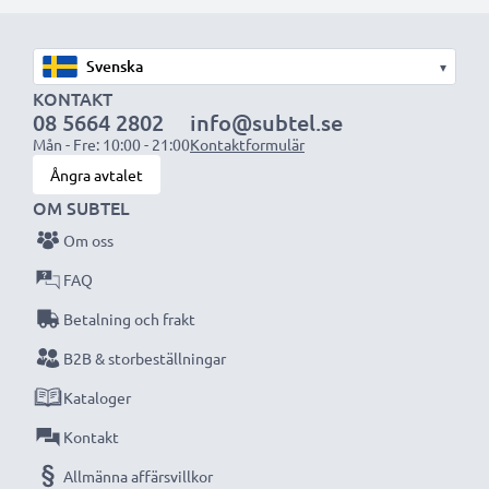
med högre kapacitet (1 000 mAh eller mer) kommer
att sticka ut något under den bärbara datorn, eller på
▾
dess baksida, men lämpar sig ändå för användning då
KONTAKT
det har utformats för att vara kompatibelt med
08 5664 2802
info@subtel.se
datorns batteriutrymme.
Mån - Fre: 10:00 - 21:00
Kontaktformulär
Ångra avtalet
Välj CELLONIC och kompromissa aldrig med
OM SUBTEL
kvaliteten. Beställ nu!
Om oss
FAQ
Betalning och frakt
B2B & storbeställningar
Kataloger
Kontakt
Allmänna affärsvillkor