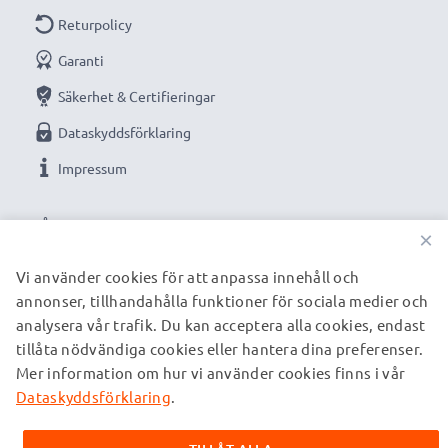
Returpolicy
Garanti
Säkerhet & Certifieringar
Dataskyddsförklaring
Impressum
VÅRA BETALNINGSALTERNATIV
×
Vi använder cookies för att anpassa innehåll och
annonser, tillhandahålla funktioner för sociala medier och
VÅRA FRAKTPARTNERS
analysera vår trafik. Du kan acceptera alla cookies, endast
tillåta nödvändiga cookies eller hantera dina preferenser.
Mer information om hur vi använder cookies finns i vår
© subtel.se 2026
Alla priser är inklusive moms och exklusive fraktkostnader.
Dataskyddsförklaring
.
Observera att alla varumärken som nämns är registrerade
varumärken tillhörande deras ägare och anges på våra