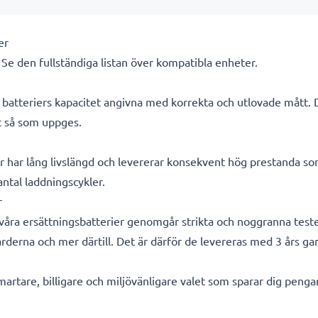
er
. Se den fullständiga listan över kompatibla enheter.
ra batteriers kapacitet angivna med korrekta och utlovade mått.
kt så som uppges.
r har lång livslängd och levererar konsekvent hög prestanda so
 antal laddningscykler.
r
a våra ersättningsbatterier genomgår strikta och noggranna test
rderna och mer därtill. Det är därför de levereras med 3 års gar
smartare, billigare och miljövänligare valet som sparar dig peng