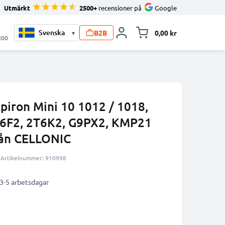
Utmärkt
2500+
recensioner på
Google
B2B
0,00 kr
▾
Toggle minicart, V
:00
spiron Mini 10 1012 / 1018,
6F2, 2T6K2, G9PX2, KMP21
ån CELLONIC
Artikelnummer: 910998
 3-5 arbetsdagar