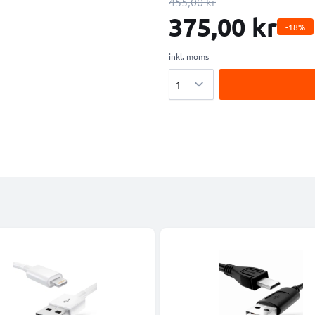
455,00 kr
375,00 kr
-18%
inkl. moms
Antal