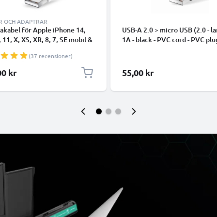
R OCH ADAPTRAR
takabel för Apple iPhone 14,
USB-A 2.0 > micro USB (2.0 - la
, 11, X, XS, XR, 8, 7, SE mobil &
1A - black - PVC cord - PVC plu
hone - 1m för snabb
(37 recensioner)
ring - USB-sladd
00 kr
55,00 kr