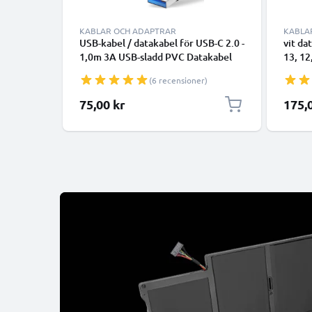
KABLAR OCH ADAPTRAR
KABLA
USB-kabel / datakabel för USB-C 2.0 -
vit da
1,0m 3A USB-sladd PVC Datakabel
13, 12
svart - USB-C tlll USB-A kabel
smartp
(6 recensioner)
överfö
75,00 kr
175,