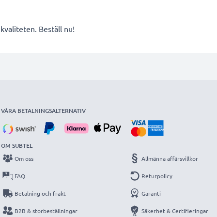
valiteten. Beställ nu!
VÅRA BETALNINGSALTERNATIV
OM SUBTEL
Om oss
Allmänna affärsvillkor
FAQ
Returpolicy
Betalning och frakt
Garanti
B2B & storbeställningar
Säkerhet & Certifieringar