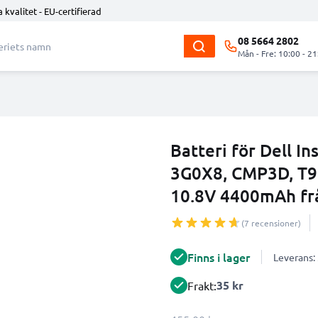
 kvalitet - EU-certifierad
08 5664 2802
Mån - Fre: 10:00 - 21
Batteri för Dell In
3G0X8, CMP3D, T9
10.8V 4400mAh fr
(7 recensioner)
Finns i lager
Leverans:
35 kr
Frakt: