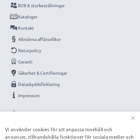
B2B & storbeställningar
Kataloger
Kontakt
Allmänna affärsvillkor
Returpolicy
Garanti
Säkerhet & Certifieringar
Dataskyddsförklaring
Impressum
VÅRA BETALNINGSALTERNATIV
×
Vi använder cookies för att anpassa innehåll och
annonser, tillhandahålla funktioner för sociala medier och
VÅRA FRAKTPARTNERS