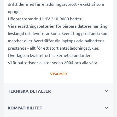
drifttider med färre laddningsavbrott - exakt så som
uppges.
Högpresterande 11.1V 310-9080 batteri
Våra ersättningsbatterier för bärbara datorer har lång
livslängd och levererar konsekvent hög prestanda som
matchar eller överträffar din laptops originalbatteris
prestanda - allt för ett stort antal laddningscykler.
Överlägsen kvalitet och säkerhetsstandarder
Vi är batterispecialister sedan 2004 och alla våra
ersättningsbatterier genomgår strikta och noggranna
VISA MER
tester under hela produktionsprocessen för att helt
och hållet uppfylla de högsta EU- standarderna och
TEKNISKA DETALJER
mer därtill. Det är därför de levereras med 3 års
garanti.
Det hållbara valet
KOMPATIBILITET
Byt ut batteriet, inte din enhet. Det är det smartare,