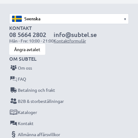
med högre kapacitet (1 000 mAh eller mer) kommer
att sticka ut något under den bärbara datorn, eller på
▾
dess baksida, men lämpar sig ändå för användning då
KONTAKT
det har utformats för att vara kompatibelt med
08 5664 2802
info@subtel.se
datorns batteriutrymme.
Mån - Fre: 10:00 - 21:00
Kontaktformulär
Ångra avtalet
Välj CELLONIC och kompromissa aldrig med
OM SUBTEL
kvaliteten. Beställ nu!
Om oss
FAQ
Betalning och frakt
B2B & storbeställningar
Kataloger
Kontakt
Allmänna affärsvillkor