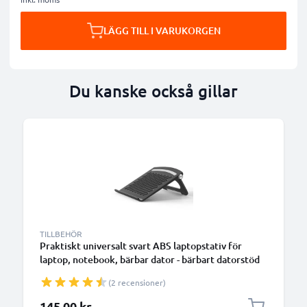
LÄGG TILL I VARUKORGEN
Du kanske också gillar
TILLBEHÖR
Praktiskt universalt svart ABS laptopstativ för
laptop, notebook, bärbar dator - bärbart datorstöd
med vinkel - förenklar och optimerar notebookens
(2 recensioner)
ventilation
145,00 kr