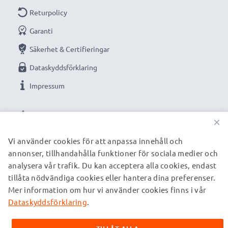
Returpolicy
Garanti
Säkerhet & Certifieringar
Dataskyddsförklaring
Impressum
VÅRA BETALNINGSALTERNATIV
×
Vi använder cookies för att anpassa innehåll och
annonser, tillhandahålla funktioner för sociala medier och
VÅRA FRAKTPARTNERS
analysera vår trafik. Du kan acceptera alla cookies, endast
tillåta nödvändiga cookies eller hantera dina preferenser.
Mer information om hur vi använder cookies finns i vår
© subtel.se 2026
Alla priser är inklusive moms och exklusive fraktkostnader.
Dataskyddsförklaring
.
Observera att alla varumärken som nämns är registrerade
varumärken tillhörande deras ägare och anges på våra