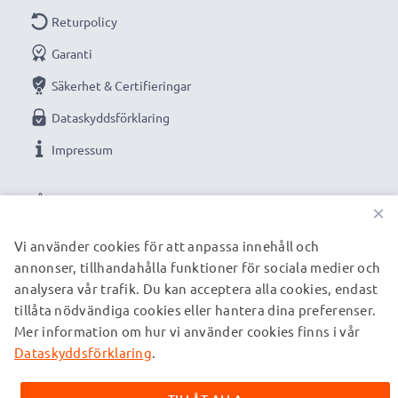
Returpolicy
Garanti
Säkerhet & Certifieringar
Dataskyddsförklaring
Impressum
VÅRA BETALNINGSALTERNATIV
×
Vi använder cookies för att anpassa innehåll och
annonser, tillhandahålla funktioner för sociala medier och
VÅRA FRAKTPARTNERS
analysera vår trafik. Du kan acceptera alla cookies, endast
tillåta nödvändiga cookies eller hantera dina preferenser.
Mer information om hur vi använder cookies finns i vår
© subtel.se 2026
Alla priser är inklusive moms och exklusive fraktkostnader.
Dataskyddsförklaring
.
Observera att alla varumärken som nämns är registrerade
varumärken tillhörande deras ägare och anges på våra