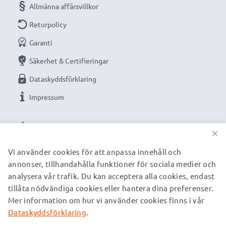
Allmänna affärsvillkor
Returpolicy
Garanti
Säkerhet & Certifieringar
Dataskyddsförklaring
Impressum
VÅRA BETALNINGSALTERNATIV
×
Vi använder cookies för att anpassa innehåll och
annonser, tillhandahålla funktioner för sociala medier och
VÅRA FRAKTPARTNERS
analysera vår trafik. Du kan acceptera alla cookies, endast
tillåta nödvändiga cookies eller hantera dina preferenser.
Mer information om hur vi använder cookies finns i vår
© subtel.se 2026
Alla priser är inklusive moms och exklusive fraktkostnader.
Dataskyddsförklaring
.
Observera att alla varumärken som nämns är registrerade