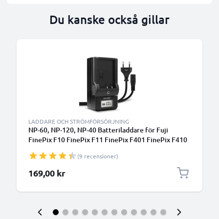
Du kanske också gillar
LADDARE OCH STRÖMFÖRSÖRJNING
NP-60, NP-120, NP-40 Batteriladdare för Fuji
FinePix F10 FinePix F11 FinePix F401 FinePix F410
FinePix F601 FinePix M603 Kamerabatterier från
(9 recensioner)
CELLONIC
169,00 kr