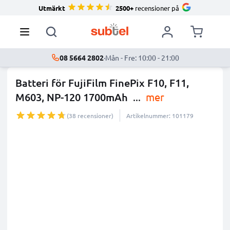
Utmärkt
2500+
recensioner på
08 5664 2802
·
Mån - Fre: 10:00 - 21:00
Batteri för FujiFilm FinePix F10, F11,
M603, NP-120 1700mAh
...
mer
(38 recensioner)
Artikelnummer: 101179