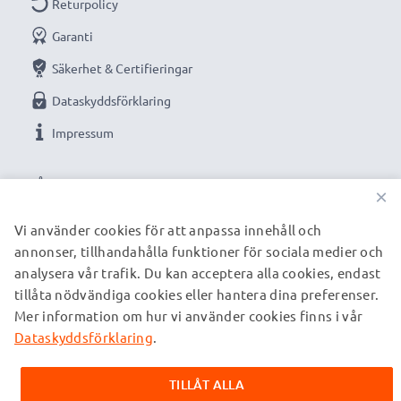
Returpolicy
Garanti
Säkerhet & Certifieringar
Dataskyddsförklaring
Impressum
VÅRA BETALNINGSALTERNATIV
×
Vi använder cookies för att anpassa innehåll och
annonser, tillhandahålla funktioner för sociala medier och
VÅRA FRAKTPARTNERS
analysera vår trafik. Du kan acceptera alla cookies, endast
tillåta nödvändiga cookies eller hantera dina preferenser.
Mer information om hur vi använder cookies finns i vår
© subtel.se 2026
Alla priser är inklusive moms och exklusive fraktkostnader.
Dataskyddsförklaring
.
Observera att alla varumärken som nämns är registrerade
varumärken tillhörande deras ägare och anges på våra
TILLÅT ALLA
webbsidor enbart för att ge information om våra produkter.