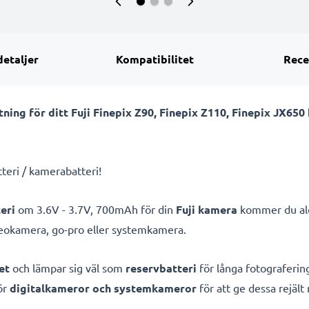
detaljer
Kompatibilitet
Rece
ing för ditt Fuji Finepix Z90, Finepix Z110, Finepix JX650
tteri / kamerabatteri!
eri
om 3.6V - 3.7V, 700mAh för din
Fuji kamera
kommer du aldr
deokamera, go-pro eller systemkamera.
et
och lämpar sig väl som
reservbatteri
för långa fotografering
ör
digitalkameror och systemkameror
för att ge dessa rejält