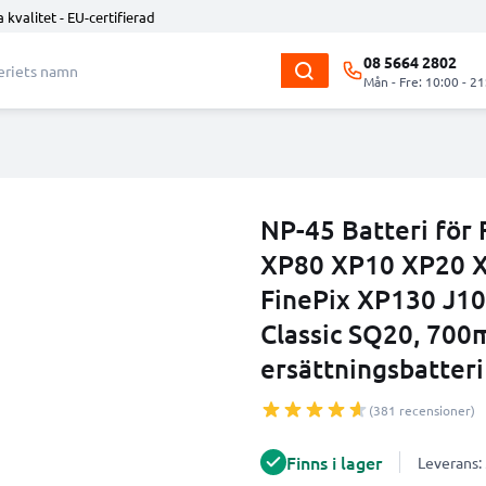
 kvalitet - EU-certifierad
08 5664 2802
Mån - Fre: 10:00 - 21
NP-45 Batteri för 
XP80 XP10 XP20 
FinePix XP130 J10
Classic SQ20, 70
ersättningsbatteri
(381 recensioner)
Finns i lager
Leverans: