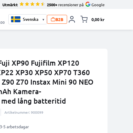
Utmärkt
2500+
recensioner på
Google
B2B
0,00 kr
▾
Toggle minicart, V
:00
Fuji XP90 Fujifilm XP120
XP22 XP30 XP50 XP70 T360
 Z90 Z70 Instax Mini 90 NEO
0mAh Kamera-
 med lång batteritid
Artikelnummer: 900099
 3-5 arbetsdagar