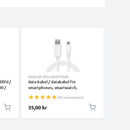
Bästsäljare
KABLAR OCH ADAPTRAR
KABLAR 
00fd /
data-kabel / datakabel för
data-kabe
00 /
smartphones, smartwatch,
smartpho
TV,
högtalare, music box eller hörlurar -
GPS, kam
(50 recensioner)
– 0,6m
1m 1A överföringssladd PVC
hörlurar
sit
Datakabel vit
PVC Data
35,00 kr
35,00 k