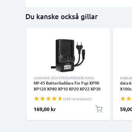
Du kanske också gillar
LADDARE OCH STRÖMFÖRSÖRJNING
KABLA
NP-45 Batteriladdare för Fuji XP90
data-k
XP120 XP80 XP10 XP20 XP22 XP30
X100s
XP50 XP70 T360 FinePix XP130 J10,
F31fd
(248 recensioner)
instax mini 90 Kamerabatterier från
kamera
CELLONIC
169,00 kr
59,0