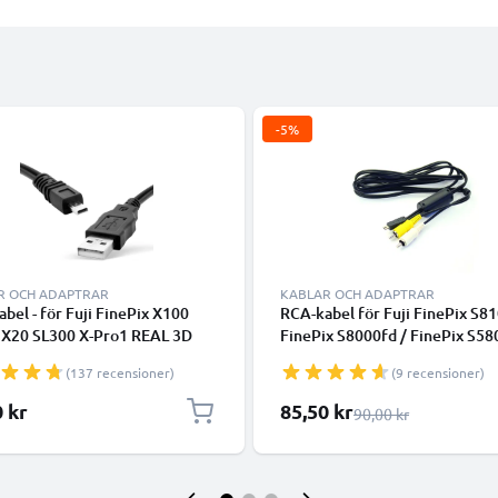
-5%
R OCH ADAPTRAR
KABLAR OCH ADAPTRAR
abel - för Fuji FinePix X100
RCA-kabel för Fuji FinePix S81
 X20 SL300 X-Pro1 REAL 3D
FinePix S8000fd / FinePix S58
 S4000 XF1 SL280 S2950 T595
FinePix F650 / FinePix F50fd, 
(137 recensioner)
(9 recensioner)
 - 1.5m PVC Datakabel svart
DVD, Blu-Ray, Kamera, Konsol 
AV-kabel, RCA-kontakt, Kompo
Specialpris
0 kr
85,50 kr
Ordinarie pris
90,00 kr
Audio-Video