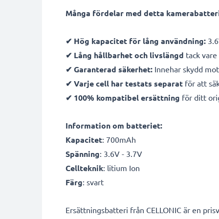
Många fördelar med detta kamerabatteri 
✔ Hög kapacitet för lång användning:
3.6
✔ Lång hållbarhet och livslängd
tack vare 
✔ Garanterad säkerhet:
Innehar skydd mot 
✔ Varje cell har testats separat
för att sä
✔ 100% kompatibel ersättning
för ditt ori
Information om batteriet:
Kapacitet
: 700mAh
Spänning
: 3.6V - 3.7V
Cellteknik
: litium Ion
Färg
: svart
Ersättningsbatteri från CELLONIC är en prisv