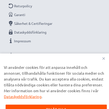
Returpolicy
Garanti
Säkerhet & Certifieringar
Dataskyddsförklaring
Impressum
VÅRA BETALNINGSALTERNATIV
×
Vi använder cookies för att anpassa innehåll och
annonser, tillhandahålla funktioner för sociala medier och
VÅRA FRAKTPARTNERS
analysera vår trafik. Du kan acceptera alla cookies, endast
tillåta nödvändiga cookies eller hantera dina preferenser.
Mer information om hur vi använder cookies finns i vår
© subtel.se 2026
Alla priser är inklusive moms och exklusive fraktkostnader.
Dataskyddsförklaring
.
Observera att alla varumärken som nämns är registrerade
varumärken tillhörande deras ägare och anges på våra