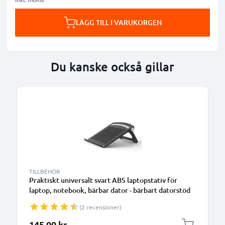
LÄGG TILL I VARUKORGEN
Du kanske också gillar
TILLBEHÖR
Praktiskt universalt svart ABS laptopstativ för
laptop, notebook, bärbar dator - bärbart datorstöd
med vinkel - förenklar och optimerar notebookens
(2 recensioner)
ventilation
145,00 kr