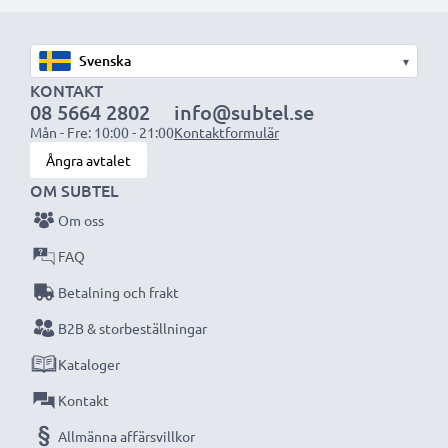
med högre kapacitet (1 000 mAh eller mer) kommer
att sticka ut något under den bärbara datorn, eller på
▾
dess baksida, men lämpar sig ändå för användning då
KONTAKT
det har utformats för att vara kompatibelt med
08 5664 2802
info@subtel.se
datorns batteriutrymme.
Mån - Fre: 10:00 - 21:00
Kontaktformulär
Ångra avtalet
Välj CELLONIC och kompromissa aldrig med
OM SUBTEL
kvaliteten. Beställ nu!
Om oss
FAQ
Betalning och frakt
B2B & storbeställningar
Kataloger
Kontakt
Allmänna affärsvillkor