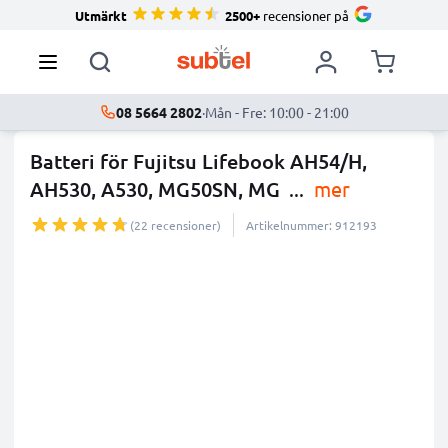
Utmärkt
2500+
recensioner på
08 5664 2802
·
Mån - Fre: 10:00 - 21:00
Batteri för Fujitsu Lifebook AH54/H,
AH530, A530, MG50SN, MG
...
mer
(22 recensioner)
Artikelnummer: 912193