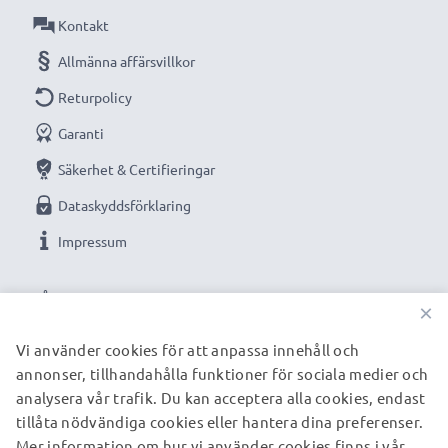
Kontakt
Allmänna affärsvillkor
Returpolicy
Garanti
Säkerhet & Certifieringar
Dataskyddsförklaring
Impressum
VÅRA BETALNINGSALTERNATIV
×
Vi använder cookies för att anpassa innehåll och
annonser, tillhandahålla funktioner för sociala medier och
VÅRA FRAKTPARTNERS
analysera vår trafik. Du kan acceptera alla cookies, endast
tillåta nödvändiga cookies eller hantera dina preferenser.
Mer information om hur vi använder cookies finns i vår
© subtel.se 2026