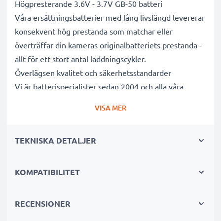
Högpresterande 3.6V - 3.7V GB-50 batteri
Våra ersättningsbatterier med lång livslängd levererar
konsekvent hög prestanda som matchar eller
överträffar din kameras originalbatteriets prestanda -
allt för ett stort antal laddningscykler.
Överlägsen kvalitet och säkerhetsstandarder
Vi är batterispecialister sedan 2004 och alla våra
ersättningsbatterier genomgår strikta och noggranna
VISA MER
tester under hela produktionsprocessen för att helt
och hållet uppfylla de högsta EU- standarderna och
TEKNISKA DETALJER
mer därtill. Det är därför de levereras med 3 års
garanti.
Oumbärliga i alla fotografers kameraväskor
KOMPATIBILITET
Dessa ersättningsbatterier för kameror ger tillförlitlig
kraft för intensiva, långvariga foto- eller
RECENSIONER
videoinspelningar och är perfekta som primär-,