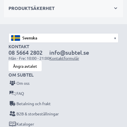
sekundär-, backup-, reserv- eller extrabatterier för
PRODUKTSÄKERHET
både proffs och amatörer.
Välj CELLONIC och kompromissa aldrig med
kvaliteten. Beställ nu!
▾
KONTAKT
08 5664 2802
info@subtel.se
Mån - Fre: 10:00 - 21:00
Kontaktformulär
Ångra avtalet
OM SUBTEL
Om oss
FAQ
Betalning och frakt
B2B & storbeställningar
Kataloger