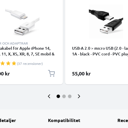
R OCH ADAPTRAR
takabel för Apple iPhone 14,
USB-A 2.0 > micro USB (2.0 - la
, 11, X, XS, XR, 8, 7, SE mobil &
1A - black - PVC cord - PVC plu
hone - 1m för snabb
(37 recensioner)
ring - USB-sladd
00 kr
55,00 kr
detaljer
Kompatibilitet
Rece