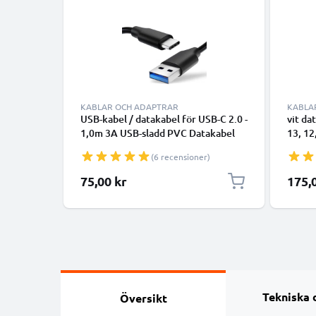
KABLAR OCH ADAPTRAR
KABLA
USB-kabel / datakabel för USB-C 2.0 -
vit da
1,0m 3A USB-sladd PVC Datakabel
13, 12
svart - USB-C tlll USB-A kabel
smartp
(6 recensioner)
överfö
75,00 kr
175,
Tekniska 
Översikt