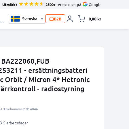
Utmärkt
2500+
recensioner på
Google
B2B
0,00 kr
▾
Toggle minicart, V
:00
ri BA222060,FUB
3211 - ersättningsbatteri
 Orbit / Micron 4* Hetronic
ärrkontroll - radiostyrning
Artikelnummer: 914046
 3-5 arbetsdagar