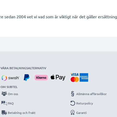
re sedan 2004 vet vi vad som är viktigt när det gäller ersättnings
VÅRA BETALNINGSALTERNATIV
OM SUBTEL
Om oss
Allmänna affärsvillkor
FAQ
Returpolicy
Betalning och frakt
Garanti