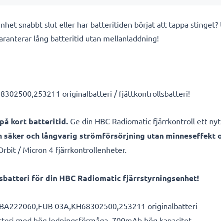
nhet snabbt slut eller har batteritiden börjat att tappa stinget
garanterar lång batteritid utan mellanladdning!
02500,253211 originalbatteri / fjättkontrollsbatteri!
 på kort batteritid.
Ge din HBC Radiomatic fjärrkontroll ett ny
n säker och långvarig strömförsörjning utan minneseffekt o
bit / Micron 4 fjärrkontrollenheter.
sbatteri för din HBC Radiomatic fjärrstyrningsenhet!
r BA222060,FUB 03A,KH68302500,253211 originalbatteri
tteri med hög ledningsförmåga, 700mAh hög kapacitet