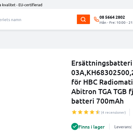
 kvalitet - EU-certifierad
08 5664 2802
Mån - Fre: 10:00 - 21
Ersättningsbatte
03A,KH68302500,25
för HBC Radiomatic
Abitron TGA TGB fj
batteri 700mAh
(4 recensioner)
Finns i lager
Leverans: