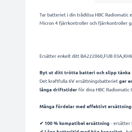
Tar batteriet i din trådlösa HBC Radiomatic e
Micron 4 fjärrkontroller och fjärrkontroller 
Ersätter enkelt ditt BA222060,FUB 03A,KH683
Byt ut ditt trötta batteri och slipp tänka
Det kraftfulla 6V ersättningsbatteriet
ger e
långa driftstider
för dina HBC Radiomatic Or
Många fördelar med effektivt ersättning
✔ 100 % kompatibel ersättning
- ersätte
✔ Lång batteritid med hög kapacitet
- ba