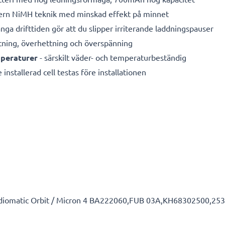
ern NiMH teknik med minskad effekt på minnet
nga drifttiden gör att du slipper irriterande laddningspauser
tning, överhettning och överspänning
mperaturer
- särskilt väder- och temperaturbeständig
 installerad cell testas före installationen
omatic Orbit / Micron 4 BA222060,FUB 03A,KH68302500,253211 o