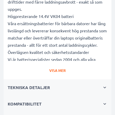
drifttider med färre laddningsavbrott - exakt så som
uppges.
Högpresterande 14.4V VK04 batteri
Våra ersättningsbatterier för bärbara datorer har lång
livslängd och levererar konsekvent hög prestanda som
matchar eller överträffar din laptops originalbatteris
prestanda - allt för ett stort antal laddningscykler.
Överlägsen kvalitet och säkerhetsstandarder
Vi är batterispecialister sedan 2004 och alla våra
ersättningsbatterier genomgår strikta och noggranna
VISA MER
tester under hela produktionsprocessen för att helt
och hållet uppfylla de högsta EU- standarderna och
TEKNISKA DETALJER
mer därtill. Det är därför de levereras med 3 års
garanti.
Det hållbara valet
KOMPATIBILITET
Byt ut batteriet, inte din enhet. Det är det smartare,