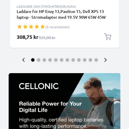
LADDARE OCH STRÖMFÖRSÖRJNING
Laddare för HP Envy 13,Pavilion 15, Dell XPS 13
laptop - Strömadapter med 19.5V 90W 65W 45W
hög kapacitet - 2.6m lång 4.5mm x 3mm laddsladd +
(5 recensioner)
nätadapter HP 709986-003, H6Y89AA för notebook
Specialpris
308,75 kr
Ordinarie pris
325,00 kr