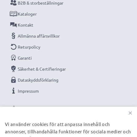
B2B & storbeställningar
Kataloger
Kontakt
Allmänna affärsvillkor
Returpolicy
Garanti
Säkerhet & Certifieringar
Dataskyddsförklaring
Impressum
VÅRA BETALNINGSALTERNATIV
×
Vi använder cookies för att anpassa innehåll och
annonser, tillhandahålla funktioner för sociala medier och
VÅRA FRAKTPARTNERS