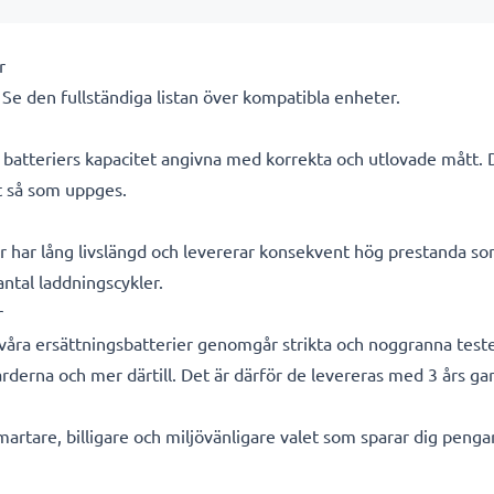
r
. Se den fullständiga listan över kompatibla enheter.
ra batteriers kapacitet angivna med korrekta och utlovade mått.
kt så som uppges.
r har lång livslängd och levererar konsekvent hög prestanda so
 antal laddningscykler.
r
a våra ersättningsbatterier genomgår strikta och noggranna test
rderna och mer därtill. Det är därför de levereras med 3 års gar
smartare, billigare och miljövänligare valet som sparar dig peng