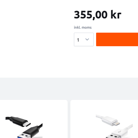
355,00 kr
inkl. moms
Antal