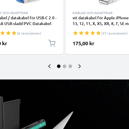
R OCH ADAPTRAR
KABLAR OCH ADAPTRAR
bel / datakabel för USB-C 2.0 -
vit datakabel för Apple iPhone
3A USB-sladd PVC Datakabel
13, 12, 11, X, XS, XR, 8, 7, SE 
- USB-C tlll USB-A kabel
smartphone - 1m för snabb
(6 recensioner)
(37 recensioner)
överföring - USB-sladd
0 kr
175,00 kr