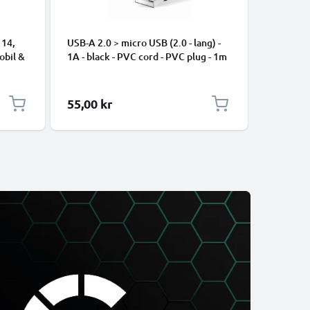
 14,
USB-A 2.0 > micro USB (2.0 - lang) -
data-kabe
mobil &
1A - black - PVC cord - PVC plug - 1m
iPhone 17
Pro Max, 
Samsung 
Google Pi
55,00 kr
35,00 k
XL Xiaom
Pro+, No
13 - 1m 