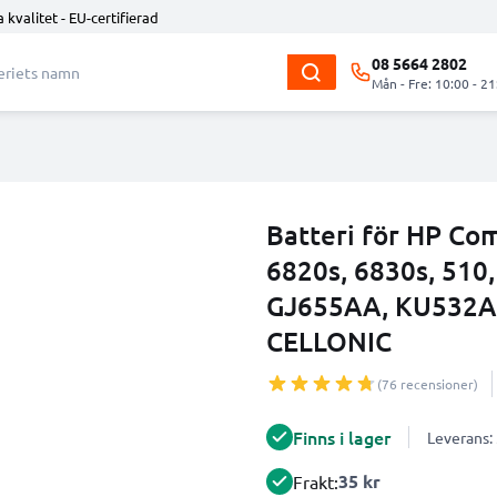
 kvalitet - EU-certifierad
08 5664 2802
Mån - Fre: 10:00 - 21
Batteri för HP Co
6820s, 6830s, 510,
GJ655AA, KU532A
CELLONIC
(76 recensioner)
Finns i lager
Leverans:
35 kr
Frakt: