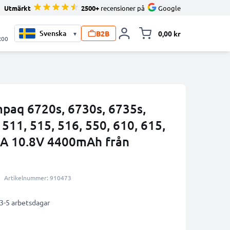
Utmärkt
2500+
recensioner på
Google
B2B
0,00 kr
▾
Toggle minicart, V
:00
mpaq 6720s, 6730s, 6735s,
 511, 515, 516, 550, 610, 615,
A 10.8V 4400mAh från
Artikelnummer: 910473
 3-5 arbetsdagar