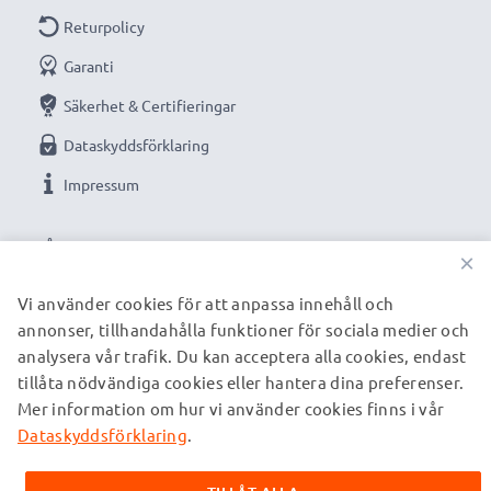
Returpolicy
Garanti
Säkerhet & Certifieringar
Dataskyddsförklaring
Impressum
VÅRA BETALNINGSALTERNATIV
×
Vi använder cookies för att anpassa innehåll och
annonser, tillhandahålla funktioner för sociala medier och
VÅRA FRAKTPARTNERS
analysera vår trafik. Du kan acceptera alla cookies, endast
tillåta nödvändiga cookies eller hantera dina preferenser.
Mer information om hur vi använder cookies finns i vår
© subtel.se 2026
Alla priser är inklusive moms och exklusive fraktkostnader.
Dataskyddsförklaring
.
Observera att alla varumärken som nämns är registrerade
varumärken tillhörande deras ägare och anges på våra