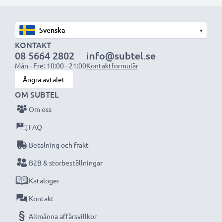
med högre kapacitet (1 000 mAh eller mer) kommer
att sticka ut något under den bärbara datorn, eller på
▾
dess baksida, men lämpar sig ändå för användning då
KONTAKT
det har utformats för att vara kompatibelt med
08 5664 2802
info@subtel.se
datorns batteriutrymme.
Mån - Fre: 10:00 - 21:00
Kontaktformulär
Ångra avtalet
Välj CELLONIC och kompromissa aldrig med
OM SUBTEL
kvaliteten. Beställ nu!
Om oss
FAQ
Betalning och frakt
B2B & storbeställningar
Kataloger
Kontakt
Allmänna affärsvillkor