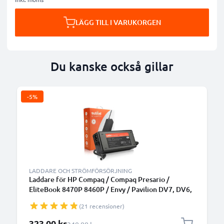
LÄGG TILL I VARUKORGEN
Du kanske också gillar
-5%
LADDARE OCH STRÖMFÖRSÖRJNING
Laddare för HP Compaq / Compaq Presario /
EliteBook 8470P 8460P / Envy / Pavilion DV7, DV6,
G7 / ProBook 6570B laptop - Strömadapter med
(21 recensioner)
19V 90W hög kapacitet - 2.6m lång 7.4mm x 5mm +
pin laddsladd + nätadapter 463955-001 för
Specialpris
323,00 kr