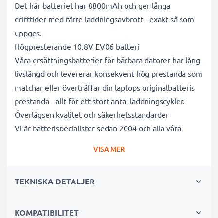
Det här batteriet har 8800mAh och ger långa
drifttider med färre laddningsavbrott - exakt så som
uppges.
Högpresterande 10.8V EV06 batteri
Våra ersättningsbatterier för bärbara datorer har lång
livslängd och levererar konsekvent hög prestanda som
matchar eller överträffar din laptops originalbatteris
prestanda - allt för ett stort antal laddningscykler.
Överlägsen kvalitet och säkerhetsstandarder
Vi är batterispecialister sedan 2004 och alla våra
ersättningsbatterier genomgår strikta och noggranna
VISA MER
tester under hela produktionsprocessen för att helt
och hållet uppfylla de högsta EU- standarderna och
TEKNISKA DETALJER
mer därtill. Det är därför de levereras med 3 års
garanti.
Det hållbara valet
KOMPATIBILITET