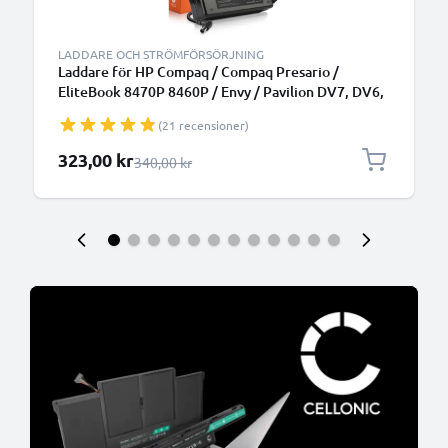
LADDARE OCH STRÖMFÖRSÖRJNING
Laddare för HP Compaq / Compaq Presario /
EliteBook 8470P 8460P / Envy / Pavilion DV7, DV6,
G7 / ProBook 6570B laptop - Strömadapter med
(21 recensioner)
19V 90W hög kapacitet - 2.6m lång 7.4mm x 5mm +
pin laddsladd + nätadapter 463955-001 för
Specialpris
323,00 kr
Ordinarie pris
340,00 kr
notebook