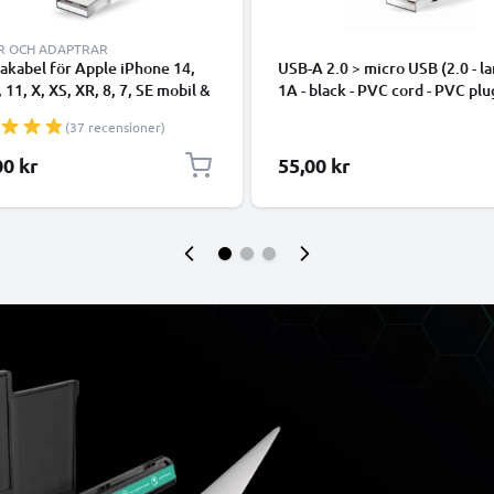
R OCH ADAPTRAR
takabel för Apple iPhone 14,
USB-A 2.0 > micro USB (2.0 - la
, 11, X, XS, XR, 8, 7, SE mobil &
1A - black - PVC cord - PVC plu
hone - 1m för snabb
(37 recensioner)
ring - USB-sladd
00 kr
55,00 kr