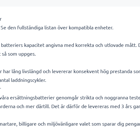
r
. Se den fullständiga listan över kompatibla enheter.
ra batteriers kapacitet angivna med korrekta och utlovade mått.
kt så som uppges.
r har lång livslängd och levererar konsekvent hög prestanda so
 antal laddningscykler.
r
a våra ersättningsbatterier genomgår strikta och noggranna test
rderna och mer därtill. Det är därför de levereras med 3 års gar
smartare, billigare och miljövänligare valet som sparar dig peng