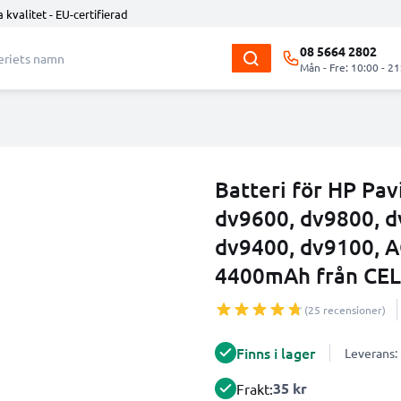
 kvalitet - EU-certifierad
08 5664 2802
Mån - Fre: 10:00 - 21
Batteri för HP Pav
dv9600, dv9800, d
dv9400, dv9100, 
4400mAh från CE
(25 recensioner)
Finns i lager
Leverans:
35 kr
Frakt: