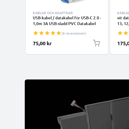
KABLAR OCH ADAPTRAR
KABLA
USB-kabel / datakabel för USB-C 2.0 -
vit da
1,0m 3A USB-sladd PVC Datakabel
13, 12
svart - USB-C tlll USB-A kabel
smartp
(6 recensioner)
överfö
75,00 kr
175,