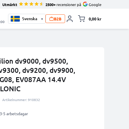
Utmärkt
2500+
recensioner på
Google
B2B
0,00 kr
▾
Toggle minicart, V
:00
ilion dv9000, dv9500,
v9300, dv9200, dv9900,
AG08, EV087AA 14.4V
LLONIC
Artikelnummer: 910832
 3-5 arbetsdagar