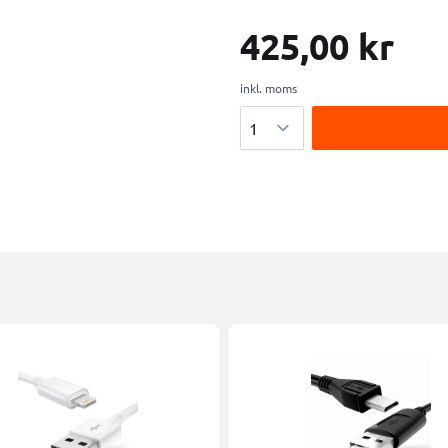
425,00 kr
inkl. moms
Antal