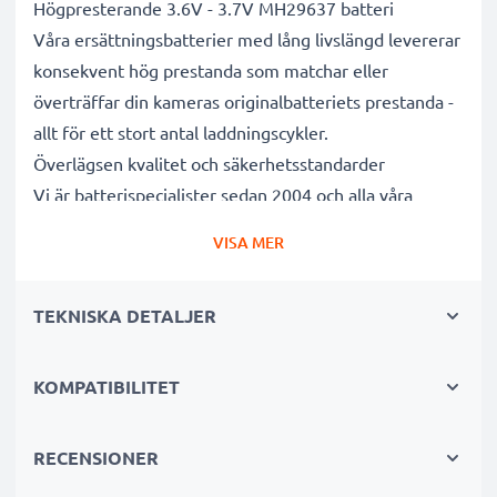
Högpresterande 3.6V - 3.7V MH29637 batteri
Våra ersättningsbatterier med lång livslängd levererar
konsekvent hög prestanda som matchar eller
överträffar din kameras originalbatteriets prestanda -
allt för ett stort antal laddningscykler.
Överlägsen kvalitet och säkerhetsstandarder
Vi är batterispecialister sedan 2004 och alla våra
ersättningsbatterier genomgår strikta och noggranna
VISA MER
tester under hela produktionsprocessen för att helt
och hållet uppfylla de högsta EU- standarderna och
TEKNISKA DETALJER
mer därtill. Det är därför de levereras med 3 års
garanti.
Oumbärliga i alla fotografers kameraväskor
KOMPATIBILITET
Dessa ersättningsbatterier för kameror ger tillförlitlig
kraft för intensiva, långvariga foto- eller
RECENSIONER
videoinspelningar och är perfekta som primär-,