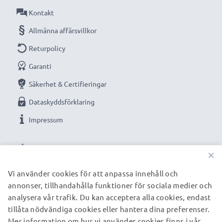
Kontakt
Allmänna affärsvillkor
Returpolicy
Garanti
Säkerhet & Certifieringar
Dataskyddsförklaring
Impressum
VÅRA BETALNINGSALTERNATIV
×
Vi använder cookies för att anpassa innehåll och
annonser, tillhandahålla funktioner för sociala medier och
VÅRA FRAKTPARTNERS
analysera vår trafik. Du kan acceptera alla cookies, endast
tillåta nödvändiga cookies eller hantera dina preferenser.
Mer information om hur vi använder cookies finns i vår
© subtel.se 2026