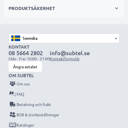
sekundär-, backup-, reserv- eller extrabatterier för
PRODUKTSÄKERHET
både proffs och amatörer.
Välj CELLONIC och kompromissa aldrig med
kvaliteten. Beställ nu!
▾
KONTAKT
08 5664 2802
info@subtel.se
Mån - Fre: 10:00 - 21:00
Kontaktformulär
Ångra avtalet
OM SUBTEL
Om oss
FAQ
Betalning och frakt
B2B & storbeställningar
Kataloger