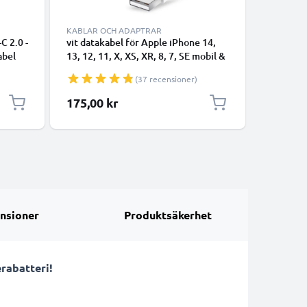
KABLAR OCH ADAPTRAR
C 2.0 -
vit datakabel för Apple iPhone 14,
USB-A 2.0
abel
13, 12, 11, X, XS, XR, 8, 7, SE mobil &
1A - blac
smartphone - 1m för snabb
(37 recensioner)
överföring - USB-sladd
175,00 kr
55,00 k
nsioner
Produktsäkerhet
rabatteri!