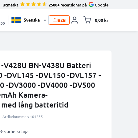
Utmärkt
2500+
recensioner på
Google
B2B
0,00 kr
▾
Toggle minicart, V
:00
-V428U BN-V438U Batteri
0 -DVL145 -DVL150 -DVL157 -
0 -DV3000 -DV4000 -DV500
0mAh Kamera-
 med lång batteritid
Artikelnummer: 101285
 3-5 arbetsdagar