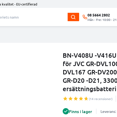
 kvalitet - EU-certifierad
08 5664 2802
Mån - Fre: 10:00 - 21
BN-V408U -V416U 
för JVC GR-DVL10
DVL167 GR-DV200
GR-D20 -D21, 330
ersättningsbatteri
(14 recensioner)
Finns i lager
Leverans: