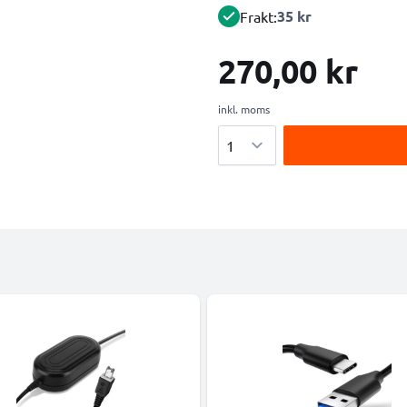
35 kr
Frakt:
270,00 kr
inkl. moms
Antal