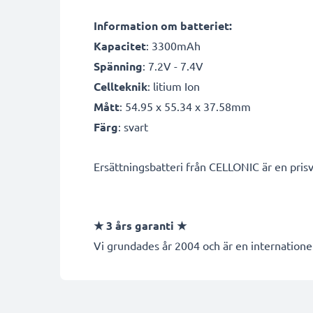
Information om batteriet:
Kapacitet
: 3300mAh
Spänning
: 7.2V - 7.4V
Cellteknik
: litium Ion
Mått
: 54.95 x 55.34 x 37.58mm
Färg
: svart
Ersättningsbatteri från CELLONIC är en prisv
★
3 års garanti
★
Vi grundades år 2004 och är en internationel