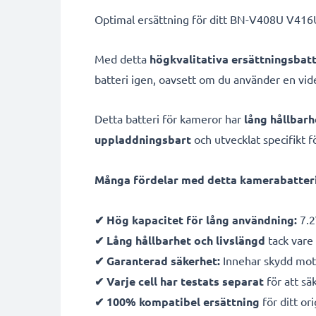
Optimal ersättning för ditt BN-V408U V416
Med detta
högkvalitativa ersättningsbatt
batteri igen, oavsett om du använder en vi
Detta batteri för kameror har
lång hållbarh
uppladdningsbart
och utvecklat specifikt f
Många fördelar med detta kamerabatteri
✔ Hög kapacitet för lång användning:
7.2
✔ Lång hållbarhet och livslängd
tack vare 
✔ Garanterad säkerhet:
Innehar skydd mot 
✔ Varje cell har testats separat
för att sä
✔ 100% kompatibel ersättning
för ditt ori