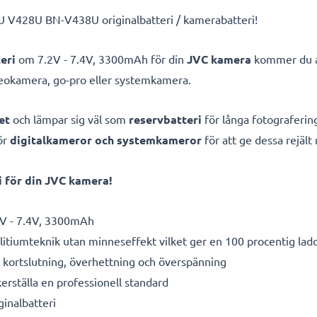
U V428U BN-V438U originalbatteri / kamerabatteri!
eri
om 7.2V - 7.4V, 3300mAh för din
JVC kamera
kommer du al
deokamera, go-pro eller systemkamera.
et
och lämpar sig väl som
reservbatteri
för långa fotografering
ör
digitalkameror och systemkameror
för att ge dessa rejält
 för din JVC kamera!
V - 7.4V, 3300mAh
litiumteknik utan minneseffekt vilket ger en 100 procentig lad
kortslutning, överhettning och överspänning
kerställa en professionell standard
ginalbatteri