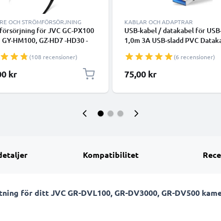
RE OCH STRÖMFÖRSÖRJNING
KABLAR OCH ADAPTRAR
försörjning för JVC GC-PX100
USB-kabel / datakabel för USB-
, GY-HM100, GZ-HD7 -HD30 -
1,0m 3A USB-sladd PVC Datak
-HD6 -HD3 -HD300, GS-TD1,
svart - USB-C tlll USB-A kabel
(108 recensioner)
(6 recensioner)
130 GZ-MG330, GZ-MC500 -
, GZ-MS120 -MS100, GZ-
00 kr
75,00 kr
 -HM400 -HM1, GR-D720 -
 GZ-X900 AC-adapter AP-V14
7 AP-V19 AP-V21 DC-koppling
eri-
detaljer
Kompatibilitet
Rece
tning för ditt JVC GR-DVL100, GR-DV3000, GR-DV500 kame