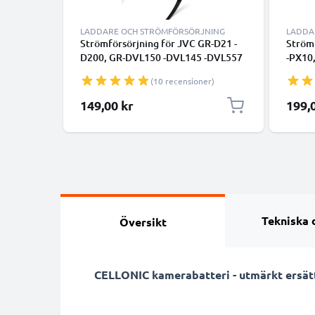
LADDARE OCH STRÖMFÖRSÖRJNING
LADDA
Strömförsörjning för JVC GR-D21 -
Ström
D200, GR-DVL150 -DVL145 -DVL557
-PX10
-DVL555 -DVL450, GR-DV500 APV11
HD10 
(10 recensioner)
AC-adapter AP-V10 AP-V11 AP-V12
GZ-MG
DC-koppling – Batteri-Dummy /
MS200
149,00 kr
199,
Nätdel från subtel
HM200
D270,
AP-V1
– Batt
Tekniska 
Översikt
CELLONIC kamerabatteri - utmärkt ersät