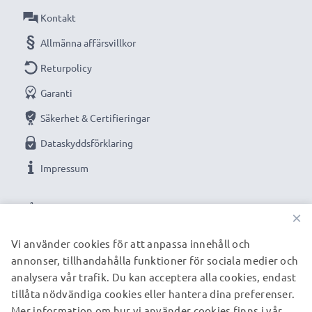
Kontakt
Ersättningsbatteri från CELLONIC är en prisvärd och
trygg strömkälla.
Allmänna affärsvillkor
Returpolicy
Garanti
★
3 års garanti
★
Vi grundades år 2004 och är en internationell
Säkerhet & Certifieringar
specialist som endast erbjuder kvalitetsprodukter.
Dataskyddsförklaring
Därför har vi en garanti på 36 månader!
Impressum
VÅRA BETALNINGSALTERNATIV
×
Vi använder cookies för att anpassa innehåll och
annonser, tillhandahålla funktioner för sociala medier och
VÅRA FRAKTPARTNERS
analysera vår trafik. Du kan acceptera alla cookies, endast
tillåta nödvändiga cookies eller hantera dina preferenser.
Mer information om hur vi använder cookies finns i vår
© subtel.se 2026