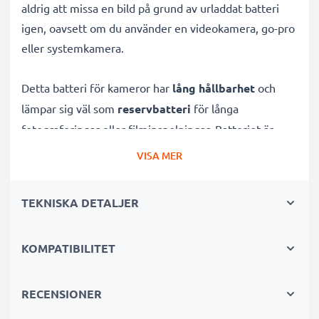
aldrig att missa en bild på grund av urladdat batteri
igen, oavsett om du använder en videokamera, go-pro
eller systemkamera.
Detta batteri för kameror har
lång hållbarhet
och
lämpar sig väl som
reservbatteri
för långa
fotograferingar eller filminspelningar. Batteriet är
uppladdningsbart
och utvecklat specifikt för
VISA MER
digitalkameror och systemkameror
för att ge dessa
rejält med kraft.
TEKNISKA DETALJER
Många fördelar med detta kamerabatteri för din
KOMPATIBILITET
Kodak kamera!
✔ Hög kapacitet för lång användning:
3.7V,
RECENSIONER
750mAh