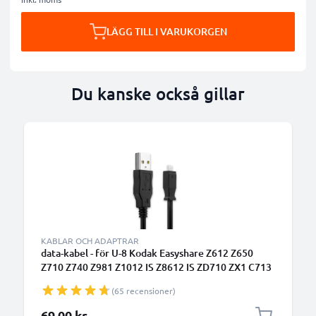
LÄGG TILL I VARUKORGEN
Du kanske också gillar
KABLAR OCH ADAPTRAR
data-kabel - för U-8 Kodak Easyshare Z612 Z650
Z710 Z740 Z981 Z1012 IS Z8612 IS ZD710 ZX1 C713
C813 V10003 P880 P850 M753 M863 kamera - 1.5m
(65 recensioner)
PVC Datakabel svart
69,00 kr