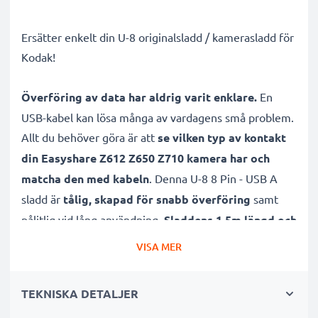
Ersätter enkelt din U-8 originalsladd / kamerasladd för
Kodak!
Överföring av data har aldrig varit enklare.
En
USB-kabel kan lösa många av vardagens små problem.
Allt du behöver göra är att
se vilken typ av kontakt
din Easyshare Z612 Z650 Z710 kamera har och
matcha den med kabeln
. Denna U-8 8 Pin - USB A
sladd är
tålig, skapad för snabb överföring
samt
pålitlig vid lång användning.
Sladdens 1.5m längd och
PVC material gör kabeln hållbar
, vilket sparar dig
VISA MER
pengar.
TEKNISKA DETALJER
Självklart
stödjer den även både software samt