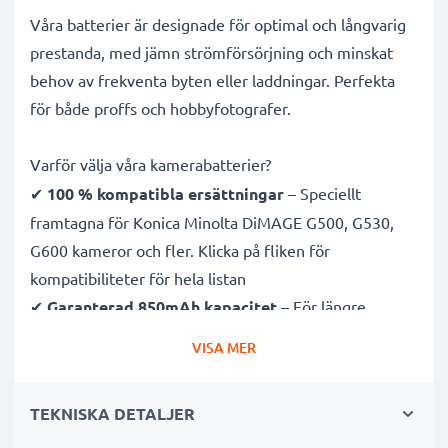
Våra batterier är designade för optimal och långvarig
prestanda, med jämn strömförsörjning och minskat
behov av frekventa byten eller laddningar. Perfekta
för både proffs och hobbyfotografer.
Varför välja våra kamerabatterier?
✔
100 % kompatibla ersättningar
– Speciellt
framtagna för Konica Minolta DiMAGE G500, G530,
G600 kameror och fler. Klicka på fliken för
kompatibiliteter för hela listan
✔
Garanterad 850mAh kapacitet
– För längre
fotosessioner med färre laddningsavbrott
VISA MER
✔
Avancerad litium Ion teknik
– Stabil effekt, lång
livslängd och effektiv prestanda
TEKNISKA DETALJER
✔
Hög kvalitet & säkerhet
– Noggrant testade för