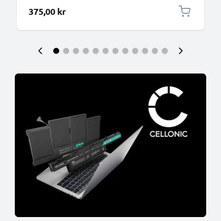
laddsladd + nätadapter 40Y7659 för notebook
375,00 kr