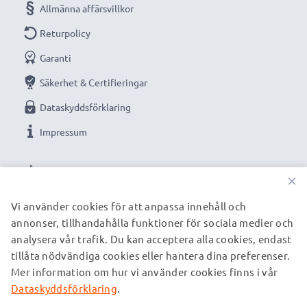
Allmänna affärsvillkor
Returpolicy
Garanti
Säkerhet & Certifieringar
Dataskyddsförklaring
Impressum
VÅRA BETALNINGSALTERNATIV
×
Vi använder cookies för att anpassa innehåll och
annonser, tillhandahålla funktioner för sociala medier och
VÅRA FRAKTPARTNERS
analysera vår trafik. Du kan acceptera alla cookies, endast
tillåta nödvändiga cookies eller hantera dina preferenser.
Mer information om hur vi använder cookies finns i vår
© subtel.se 2026
Alla priser är inklusive moms och exklusive fraktkostnader.
Dataskyddsförklaring
.
Observera att alla varumärken som nämns är registrerade