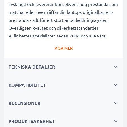
livslängd och levererar konsekvent hög prestanda som
matchar eller överträffar din laptops originalbatteris
prestanda - allt för ett stort antal laddningscykler.
Överlägsen kvalitet och säkerhetsstandarder
Vi är batterispecialister sedan 2004 och alla våra
ersättningsbatterier genomgår strikta och noggranna
VISA MER
tester under hela produktionsprocessen för att helt
och hållet uppfylla de högsta EU- standarderna och
TEKNISKA DETALJER
mer därtill. Det är därför de levereras med 3 års
garanti.
Det hållbara valet
KOMPATIBILITET
Byt ut batteriet, inte din enhet. Det är det smartare,
billigare och miljövänligare valet som sparar dig
RECENSIONER
pengar samtidigt som du minskar ditt miljöavtryck
genom återvinning.
PRODUKTSÄKERHET