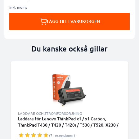
inkl. moms
LÄGG TILL I VARUKORGEN
Du kanske också gillar
LADDARE OCH STRÖMFÖRSÖRJNING
Laddare för Lenovo ThinkPad x1 / x1 Carbon,
ThinkPad T430 / T420 / T420i / T530 / T520, X230 /
X220, B590 laptop - Strömadapter med 20V 90W
(7 recensioner)
hög kapacitet - 2.6m lång 7.9mm x 5.5mm + pin