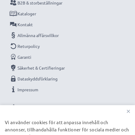
B2B & storbeställningar
Kataloger
Kontakt
Allmänna affärsvillkor
Returpolicy
Garanti
Säkerhet & Certifieringar
Dataskyddsförklaring
Impressum
VÅRA BETALNINGSALTERNATIV
×
Vi använder cookies för att anpassa innehåll och
annonser, tillhandahålla funktioner för sociala medier och
VÅRA FRAKTPARTNERS