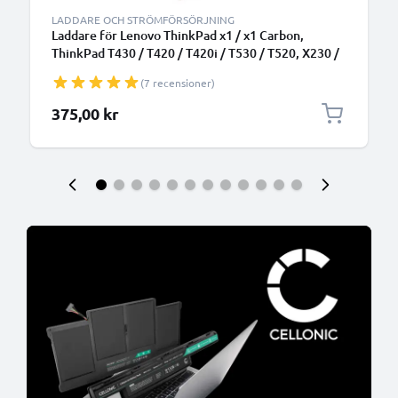
LADDARE OCH STRÖMFÖRSÖRJNING
Laddare för Lenovo ThinkPad x1 / x1 Carbon,
ThinkPad T430 / T420 / T420i / T530 / T520, X230 /
X220, B590 laptop - Strömadapter med 20V 90W
(7 recensioner)
hög kapacitet - 2.6m lång 7.9mm x 5.5mm + pin
laddsladd + nätadapter 40Y7659 för notebook
375,00 kr