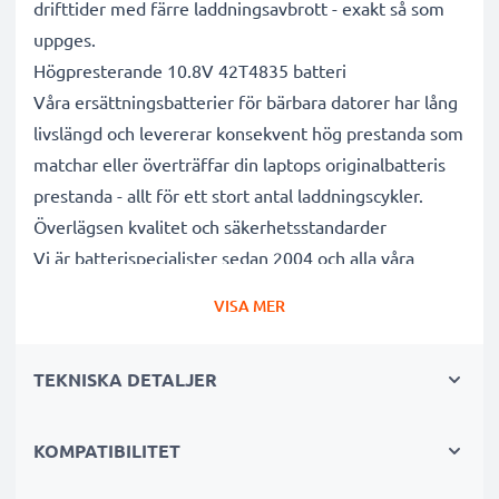
drifttider med färre laddningsavbrott - exakt så som
uppges.
Högpresterande 10.8V 42T4835 batteri
Våra ersättningsbatterier för bärbara datorer har lång
livslängd och levererar konsekvent hög prestanda som
matchar eller överträffar din laptops originalbatteris
prestanda - allt för ett stort antal laddningscykler.
Överlägsen kvalitet och säkerhetsstandarder
Vi är batterispecialister sedan 2004 och alla våra
ersättningsbatterier genomgår strikta och noggranna
VISA MER
tester under hela produktionsprocessen för att helt
och hållet uppfylla de högsta EU- standarderna och
TEKNISKA DETALJER
mer därtill. Det är därför de levereras med 3 års
garanti.
Det hållbara valet
KOMPATIBILITET
Byt ut batteriet, inte din enhet. Det är det smartare,