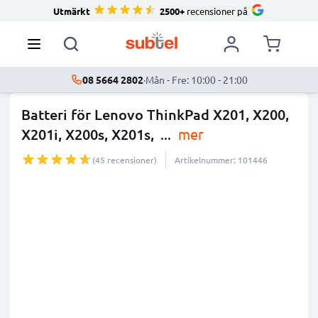
Utmärkt
2500+
recensioner på
08 5664 2802
·
Mån - Fre: 10:00 - 21:00
Batteri för Lenovo ThinkPad X201, X200,
X201i, X200s, X201s,
...
mer
(45 recensioner)
Artikelnummer: 101446