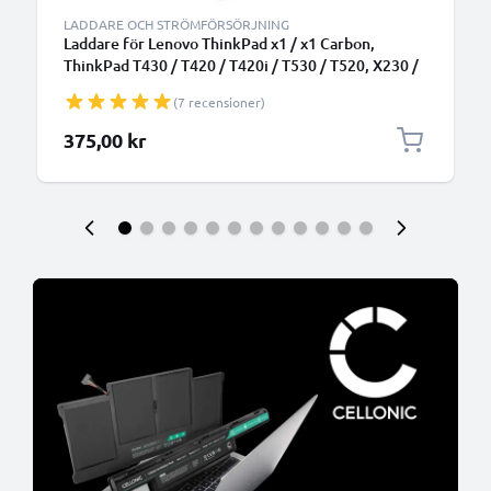
LADDARE OCH STRÖMFÖRSÖRJNING
Laddare för Lenovo ThinkPad x1 / x1 Carbon,
ThinkPad T430 / T420 / T420i / T530 / T520, X230 /
X220, B590 laptop - Strömadapter med 20V 90W
(7 recensioner)
hög kapacitet - 2.6m lång 7.9mm x 5.5mm + pin
laddsladd + nätadapter 40Y7659 för notebook
375,00 kr