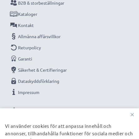
B2B & storbeställningar
Kataloger
Kontakt
Allmänna affärsvillkor
Returpolicy
Garanti
Säkerhet & Certifieringar
Dataskyddsförklaring
Impressum
VÅRA BETALNINGSALTERNATIV
×
Vi använder cookies för att anpassa innehåll och
annonser, tillhandahålla funktioner för sociala medier och
VÅRA FRAKTPARTNERS