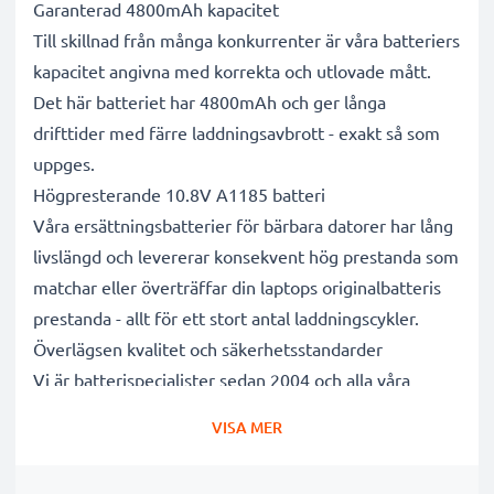
Garanterad 4800mAh kapacitet
Till skillnad från många konkurrenter är våra batteriers
kapacitet angivna med korrekta och utlovade mått.
Det här batteriet har 4800mAh och ger långa
drifttider med färre laddningsavbrott - exakt så som
uppges.
Högpresterande 10.8V A1185 batteri
Våra ersättningsbatterier för bärbara datorer har lång
livslängd och levererar konsekvent hög prestanda som
matchar eller överträffar din laptops originalbatteris
prestanda - allt för ett stort antal laddningscykler.
Överlägsen kvalitet och säkerhetsstandarder
Vi är batterispecialister sedan 2004 och alla våra
ersättningsbatterier genomgår strikta och noggranna
VISA MER
tester under hela produktionsprocessen för att helt
och hållet uppfylla de högsta EU- standarderna och