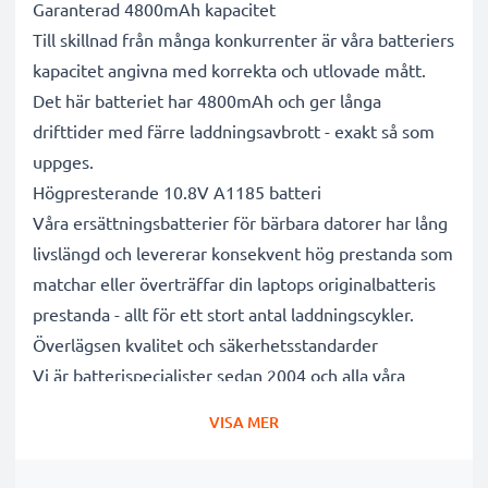
Garanterad 4800mAh kapacitet
Till skillnad från många konkurrenter är våra batteriers
kapacitet angivna med korrekta och utlovade mått.
Det här batteriet har 4800mAh och ger långa
drifttider med färre laddningsavbrott - exakt så som
uppges.
Högpresterande 10.8V A1185 batteri
Våra ersättningsbatterier för bärbara datorer har lång
livslängd och levererar konsekvent hög prestanda som
matchar eller överträffar din laptops originalbatteris
prestanda - allt för ett stort antal laddningscykler.
Överlägsen kvalitet och säkerhetsstandarder
Vi är batterispecialister sedan 2004 och alla våra
ersättningsbatterier genomgår strikta och noggranna
VISA MER
tester under hela produktionsprocessen för att helt
och hållet uppfylla de högsta EU- standarderna och