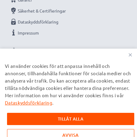
Säkerhet & Certifieringar
Dataskyddsförklaring
Impressum
VÅRA BETALNINGSALTERNATIV
×
Vi använder cookies för att anpassa innehåll och
annonser, tillhandahålla funktioner för sociala medier och
VÅRA FRAKTPARTNERS
analysera vår trafik. Du kan acceptera alla cookies, endast
tillåta nödvändiga cookies eller hantera dina preferenser.
Mer information om hur vi använder cookies finns i vår
© subtel.se 2026
Alla priser är inklusive moms och exklusive fraktkostnader.
Dataskyddsförklaring
.
Observera att alla varumärken som nämns är registrerade
varumärken tillhörande deras ägare och anges på våra
TILLÅT ALLA
webbsidor enbart för att ge information om våra produkter.
AVVISA