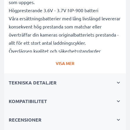
som uppges.
Högpresterande 3.6V - 3.7V NP-900 batteri
Våra ersättningsbatterier med lång livslängd levererar
konsekvent hög prestanda som matchar eller
överträffar din kameras originalbatteriets prestanda -
allt för ett stort antal laddningscykler.
Överlägsen kvalitet och säkerhetsstandarder
Vi är batterispecialister sedan 2004 och alla våra
VISA MER
ersättningsbatterier genomgår strikta och noggranna
tester under hela produktionsprocessen för att helt
TEKNISKA DETALJER
och hållet uppfylla de högsta EU- standarderna och
mer därtill. Det är därför de levereras med 3 års
garanti.
KOMPATIBILITET
Oumbärliga i alla fotografers kameraväskor
Dessa ersättningsbatterier för kameror ger tillförlitlig
RECENSIONER
kraft för intensiva, långvariga foto- eller