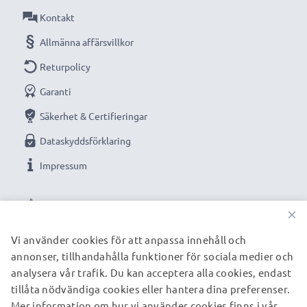
Kontakt
Allmänna affärsvillkor
Returpolicy
Garanti
Säkerhet & Certifieringar
Dataskyddsförklaring
Impressum
VÅRA BETALNINGSALTERNATIV
×
Vi använder cookies för att anpassa innehåll och
annonser, tillhandahålla funktioner för sociala medier och
VÅRA FRAKTPARTNERS
analysera vår trafik. Du kan acceptera alla cookies, endast
tillåta nödvändiga cookies eller hantera dina preferenser.
Mer information om hur vi använder cookies finns i vår
© subtel.se 2026