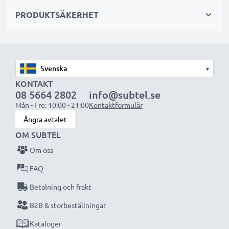
videoinspelningar och är perfekta som primär-,
PRODUKTSÄKERHET
sekundär-, backup-, reserv- eller extrabatterier för
både proffs och amatörer.
Välj CELLONIC och kompromissa aldrig med
▾
kvaliteten. Beställ nu!
KONTAKT
08 5664 2802
info@subtel.se
Mån - Fre: 10:00 - 21:00
Kontaktformulär
Ångra avtalet
OM SUBTEL
Om oss
FAQ
Betalning och frakt
B2B & storbeställningar
Kataloger