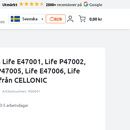
Utmärkt
2500+
recensioner på
Google
B2B
0,00 kr
▾
Toggle minicart, V
:00
 Life E47001, Life P47002,
P47005, Life E47006, Life
från CELLONIC
Artikelnummer: 900041
 3-5 arbetsdagar