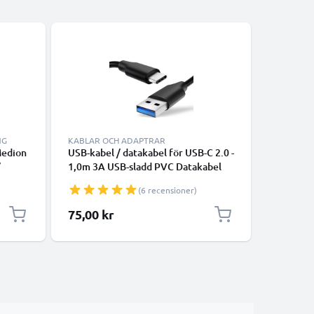
NG
KABLAR OCH ADAPTRAR
KABLAR 
Medion
USB-kabel / datakabel för USB-C 2.0 -
vit datak
/
1,0m 3A USB-sladd PVC Datakabel
13, 12, 1
GoPal
svart - USB-C tlll USB-A kabel
smartpho
(6 recensioner)
ter för
överföri
75,00 kr
175,00