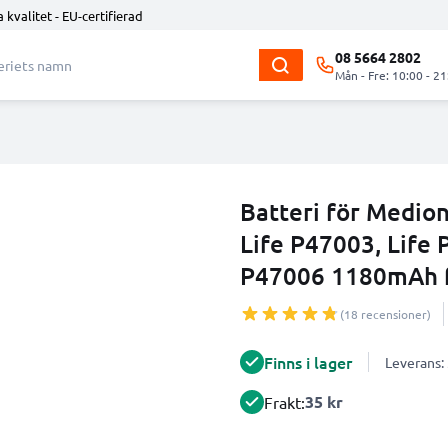
 kvalitet - EU-certifierad
08 5664 2802
Mån - Fre: 10:00 - 21
Batteri för Medion
Life P47003, Life 
P47006 1180mAh 
(18 recensioner)
Finns i lager
Leverans:
35 kr
Frakt: