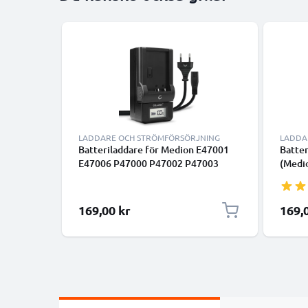
LADDARE OCH STRÖMFÖRSÖRJNING
LADDA
Batteriladdare för Medion E47001
Batter
E47006 P47000 P47002 P47003
(Medi
P47005 P47006 X47015 MD 41856
85733 
Kamerabatterier från CELLONIC
Life E
Kamer
169,00 kr
169,