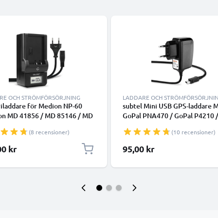
RE OCH STRÖMFÖRSÖRJNING
LADDARE OCH STRÖMFÖRSÖRJNI
iladdare för Medion NP-60
subtel Mini USB GPS-laddare 
on MD 41856 / MD 85146 / MD
GoPal PNA470 / GoPal P4210 
/ MD 88188 / Life P47000 /
GoPal E3135 / GoPal P4420 / 
(8 recensioner)
(10 recensioner)
47001 / Life P47002)
E3115 / GoPal PNA210T - adap
abatterier från CELLONIC
navigator GPS tracker
00 kr
95,00 kr