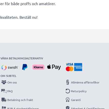
ier för både proffs och amatörer.
valiteten. Beställ nu!
VÅRA BETALNINGSALTERNATIV
OM SUBTEL
Om oss
Allmänna affärsvillkor
FAQ
Returpolicy
Betalning och frakt
Garanti
B2B & storbeställningar
Säkerhet & Certifieringar