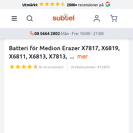
Utmärkt
2500+
recensioner på
08 5664 2802
·
Mån - Fre: 10:00 - 21:00
Batteri för Medion Erazer X7817, X6819,
X6811, X6813, X7813,
...
mer
(6 recensioner)
Artikelnummer: 912843