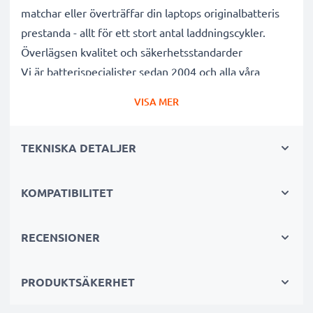
matchar eller överträffar din laptops originalbatteris
prestanda - allt för ett stort antal laddningscykler.
Överlägsen kvalitet och säkerhetsstandarder
Vi är batterispecialister sedan 2004 och alla våra
ersättningsbatterier genomgår strikta och noggranna
VISA MER
tester under hela produktionsprocessen för att helt
och hållet uppfylla de högsta EU- standarderna och
TEKNISKA DETALJER
mer därtill. Det är därför de levereras med 3 års
garanti.
Det hållbara valet
KOMPATIBILITET
Byt ut batteriet, inte din enhet. Det är det smartare,
billigare och miljövänligare valet som sparar dig
RECENSIONER
pengar samtidigt som du minskar ditt miljöavtryck
genom återvinning.
PRODUKTSÄKERHET