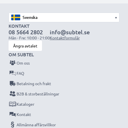
Välj CELLONIC och kompromissa aldrig med
kvaliteten. Beställ nu!
▾
KONTAKT
08 5664 2802
info@subtel.se
Mån - Fre: 10:00 - 21:00
Kontaktformulär
Ångra avtalet
OM SUBTEL
Om oss
FAQ
Betalning och frakt
B2B & storbeställningar
Kataloger
Kontakt
Allmänna affärsvillkor