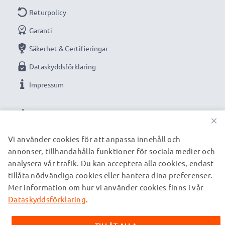
Returpolicy
Garanti
Säkerhet & Certifieringar
Dataskyddsförklaring
Impressum
VÅRA BETALNINGSALTERNATIV
×
Vi använder cookies för att anpassa innehåll och
annonser, tillhandahålla funktioner för sociala medier och
VÅRA FRAKTPARTNERS
analysera vår trafik. Du kan acceptera alla cookies, endast
tillåta nödvändiga cookies eller hantera dina preferenser.
Mer information om hur vi använder cookies finns i vår
© subtel.se 2026
Alla priser är inklusive moms och exklusive fraktkostnader.
Dataskyddsförklaring
.
Observera att alla varumärken som nämns är registrerade
varumärken tillhörande deras ägare och anges på våra