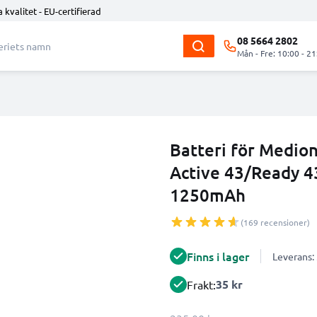
 kvalitet - EU-certifierad
08 5664 2802
Mån - Fre: 10:00 - 21
Batteri för Medio
Active 43/Ready 4
1250mAh
(169 recensioner)
Finns i lager
Leverans:
35 kr
Frakt: