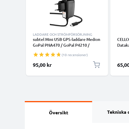
LADDARE OCH STRÖMFÖRSÖRJNING
subtel Mini USB GPS-laddare Medion
CELLO
GoPal PNA470 / GoPal P4210 /
Datak
GoPal E3135 / GoPal P4420 / GoPal
(10 recensioner)
E3115 / GoPal PNA210T - adapter för
navigator GPS tracker
95,00 kr
65,0
Tekniska 
Översikt