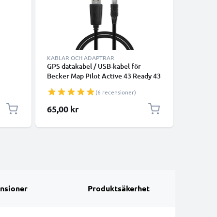
KABLAR OCH ADAPTRAR
LADDARE
GPS datakabel / USB-kabel för
Billadda
Becker Map Pilot Active 43 Ready 43
Active 4
er
Professional 43 Mamba 4 Becker
Mamba 4 
(6 recensioner)
Traffic Assist Z101 Z099
Z099 GPS
navigator/tracker - 1m 1A laddsladd
1A laddn
Specialpr
65,00 kr
55,00 k
PVC - svart överföringskabel
laddslad
nsioner
Produktsäkerhet