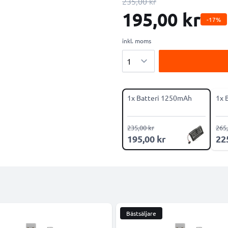
235,00 kr
195,00 kr
-17%
inkl. moms
Antal
1x Batteri 1250mAh
1x 
235,00 kr
265,
195,00 kr
22
Bästsäljare