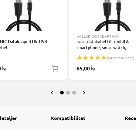
KABLAR OCH ADAPTRAR
NIC Datakaapeli för USB
svart datakabel för mobil &
abel
smartphone, smartwatch,
surfplattor, högtalare, GPS ell
(54 recensioner)
hörlurar - 1m 1A för snabb
överföring - PVC USB-sladd
0 kr
65,00 kr
detaljer
Kompatibilitet
Rece