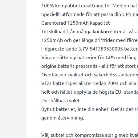
100% kompatibel ersättning för Medion bat
Speciellt utformade för att passa din GPS na
Garanterad 1250mAh kapacitet
Till skillnad från många konkurrenter är vår
1250mAh och ger långa drifttider med färre
Högpresterande 3.7V 541380530005 batter
Våra ersättningsbatterier för GPS med lång 
originalbatteris prestanda - allt för ett stort
Överlägsen kvalitet och säkerhetsstandarde
Vi är batterispecialister sedan 2004 och all
helt och hållet uppfylla de högsta EU- standa
Det hållbara valet
Byt ut batteriet, inte din enhet. Det är det 
genom återvinning.
Välj subtel och kompromissa aldrig med kvali