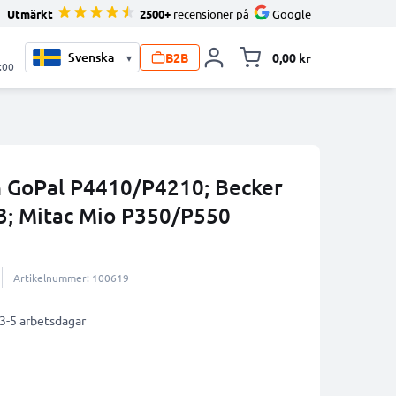
Utmärkt
2500+
recensioner på
Google
B2B
0,00 kr
▾
Toggle minicart, V
:00
n GoPal P4410/P4210; Becker
3; Mitac Mio P350/P550
Artikelnummer: 100619
 3-5 arbetsdagar