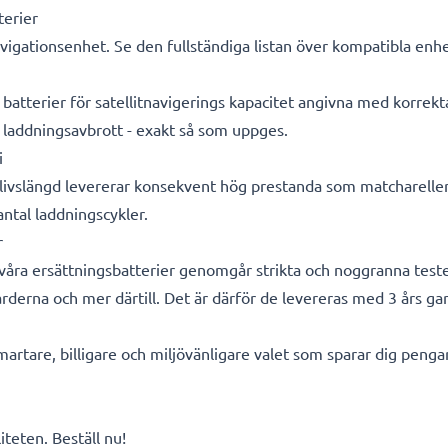
terier
vigationsenhet. Se den fullständiga listan över kompatibla enhe
a batterier för satellitnavigerings kapacitet angivna med korrekt
 laddningsavbrott - exakt så som uppges.
i
livslängd levererar konsekvent hög prestanda som matchareller 
 antal laddningscykler.
r
a våra ersättningsbatterier genomgår strikta och noggranna test
rderna och mer därtill. Det är därför de levereras med 3 års gar
smartare, billigare och miljövänligare valet som sparar dig peng
teten. Beställ nu!