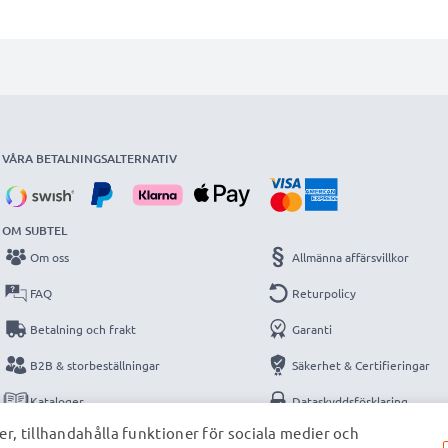
VÅRA BETALNINGSALTERNATIV
OM SUBTEL
Om oss
Allmänna affärsvillkor
FAQ
Returpolicy
Betalning och frakt
Garanti
B2B & storbeställningar
Säkerhet & Certifieringar
Kataloger
Dataskyddsförklaring
r, tillhandahålla funktioner för sociala medier och
Kontakt
Impressum