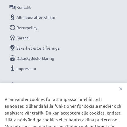
Ersättningsbatteri från CELLONIC – hög kvalitet till ett
Kontakt
rimligt pris.
Allmänna affärsvillkor
★
3 års garanti
★
Returpolicy
Vi grundades år 2004 och är en internationell
Garanti
specialist som endast erbjuder kvalitetsprodukter.
Därför har vi en garanti på 36 månader!
Säkerhet & Certifieringar
Dataskyddsförklaring
Impressum
VÅRA BETALNINGSALTERNATIV
×
Vi använder cookies för att anpassa innehåll och
annonser, tillhandahålla funktioner för sociala medier och
VÅRA FRAKTPARTNERS
analysera vår trafik. Du kan acceptera alla cookies, endast
tillåta nödvändiga cookies eller hantera dina preferenser.
Mer information om hur vi använder cookies finns i vår
© subtel.se 2026