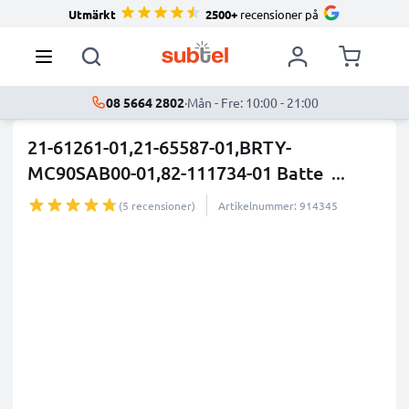
Utmärkt
2500+
recensioner på
08 5664 2802
·
Mån - Fre: 10:00 - 21:00
21-61261-01,21-65587-01,BRTY-
MC90SAB00-01,82-111734-01 Batte
...
mer
(5 recensioner)
Artikelnummer: 914345