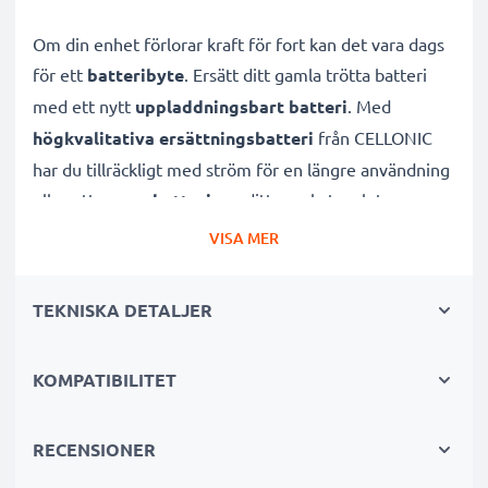
Om din enhet förlorar kraft för fort kan det vara dags
för ett
batteribyte
. Ersätt ditt gamla trötta batteri
med ett nytt
uppladdningsbart batteri
. Med
högkvalitativa ersättningsbatteri
från CELLONIC
har du tillräckligt med ström för en längre användning
eller ett
reservbatteri
om ditt gamla tar slut.
VISA MER
✔
Utbytesbatteri med hög kapacitet
- 3400mAh,
7.2V - 7.4V
TEKNISKA DETALJER
✔
Lång livslängd
tack vare modern litiumteknik utan
minneseffekt
KOMPATIBILITET
✔
Garanterad säkerhet:
Skydd mot kortslutning,
överhettning och överspänning
✔ Varje cell har testats separat för att säkerställa en
RECENSIONER
professionell standard