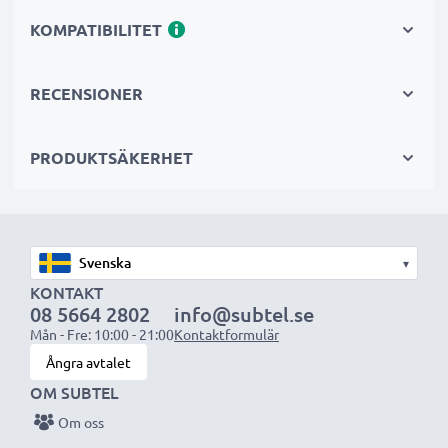
garanti.
KOMPATIBILITET
Det hållbara valet
Byt ut batteriet, inte din enhet. Det är det smartare,
RECENSIONER
billigare och miljövänligare valet som sparar dig
pengar samtidigt som du minskar ditt miljöavtryck
PRODUKTSÄKERHET
genom återvinning.
Välj CELLONIC och kompromissa aldrig med
kvaliteten. Beställ nu!
▾
KONTAKT
08 5664 2802
info@subtel.se
Mån - Fre: 10:00 - 21:00
Kontaktformulär
Ångra avtalet
OM SUBTEL
Om oss