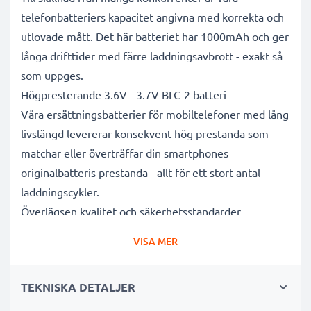
telefonbatteriers kapacitet angivna med korrekta och
utlovade mått. Det här batteriet har 1000mAh och ger
långa drifttider med färre laddningsavbrott - exakt så
som uppges.
Högpresterande 3.6V - 3.7V BLC-2 batteri
Våra ersättningsbatterier för mobiltelefoner med lång
livslängd levererar konsekvent hög prestanda som
matchar eller överträffar din smartphones
originalbatteris prestanda - allt för ett stort antal
laddningscykler.
Överlägsen kvalitet och säkerhetsstandarder
Vi är batterispecialister sedan 2004 och alla våra
VISA MER
ersättningsbatterier genomgår strikta och noggranna
tester under hela produktionsprocessen för att helt
TEKNISKA DETALJER
och hållet uppfylla de högsta EU- standarderna och
mer därtill. Det är därför de levereras med 3 års