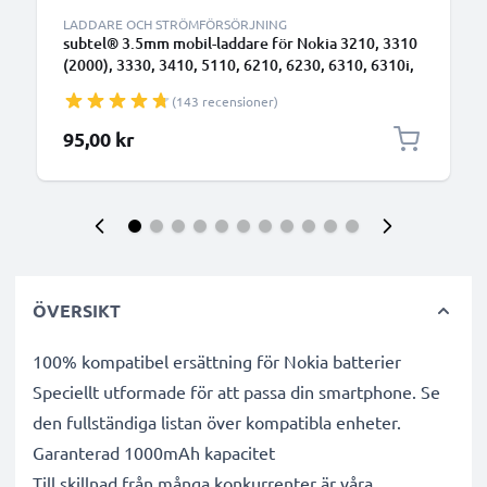
LADDARE OCH STRÖMFÖRSÖRJNING
subtel® 3.5mm mobil-laddare för Nokia 3210, 3310
(2000), 3330, 3410, 5110, 6210, 6230, 6310, 6310i,
8210, 8310, 8810, 8850 med 2.5W 0.5A / 500mA
(143 recensioner)
snabbladdning - strömadapter för mobiltelefon med
1.4m lång kabel
95,00 kr
ÖVERSIKT
100% kompatibel ersättning för Nokia batterier
Speciellt utformade för att passa din smartphone. Se
den fullständiga listan över kompatibla enheter.
Garanterad 1000mAh kapacitet
Till skillnad från många konkurrenter är våra