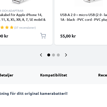
R OCH ADAPTRAR
takabel för Apple iPhone 14,
USB-A 2.0 > micro USB (2.0 - la
, 11, X, XS, XR, 8, 7, SE mobil &
1A - black - PVC cord - PVC plu
hone - 1m för snabb
(37 recensioner)
ring - USB-sladd
00 kr
55,00 kr
detaljer
Kompatibilitet
Rece
ning för ditt original kamerabatteri!