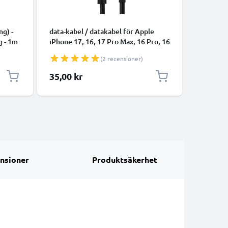
KABLAR 
ng) -
data-kabel / datakabel för Apple
data-kabe
g - 1m
iPhone 17, 16, 17 Pro Max, 16 Pro, 16
smartpho
Pro Max, 17 Pro, 16e, 16 Plus
högtalare
(2 recensioner)
Samsung Galaxy S25 Ultra, S25
1m 1A öv
Google Pixel 10, 9a, 10 Pro, 10 Pro
Datakabe
35,00 kr
35,00 k
XL Xiaomi 15 Ultra, Redmi Note 14
Pro+, Note 14 Pro, 15T Pro OnePlus
13 - 1m 3A överföri
nsioner
Produktsäkerhet