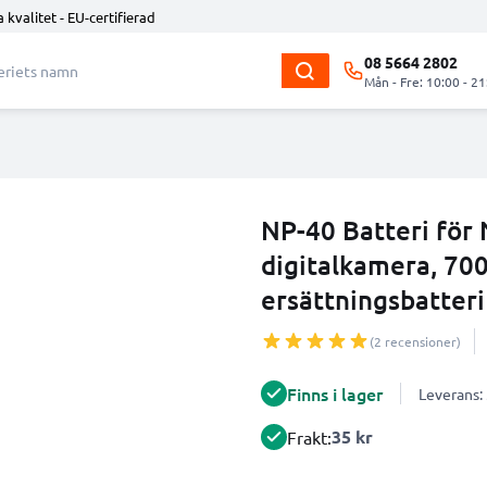
 kvalitet - EU-certifierad
08 5664 2802
Mån - Fre: 10:00 - 21
NP-40 Batteri för
digitalkamera, 7
ersättningsbatteri
(2 recensioner)
Finns i lager
Leverans:
35 kr
Frakt: