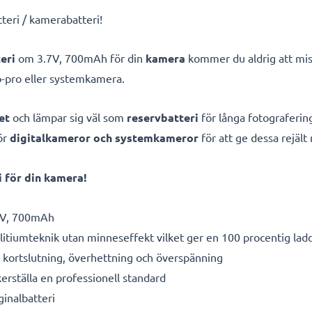
tteri / kamerabatteri!
eri
om 3.7V, 700mAh för din
kamera
kommer du aldrig att miss
-pro eller systemkamera.
et
och lämpar sig väl som
reservbatteri
för långa fotografering
ör
digitalkameror och systemkameror
för att ge dessa rejält
 för din kamera!
V, 700mAh
litiumteknik utan minneseffekt vilket ger en 100 procentig lad
kortslutning, överhettning och överspänning
kerställa en professionell standard
ginalbatteri