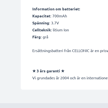
Information om batteriet:
Kapacitet
: 700mAh
Spänning
: 3.7V
Cellteknik
: litium Ion
Färg
: grå
Ersättningsbatteri från CELLONIC är en prisv
★
3 års garanti
★
Vi grundades år 2004 och är en internationel