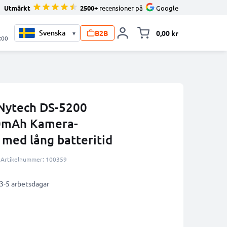
Utmärkt
2500+
recensioner på
Google
B2B
0,00 kr
▾
Toggle minicart, V
:00
 Nytech DS-5200
00mAh Kamera-
 med lång batteritid
Artikelnummer: 100359
 3-5 arbetsdagar