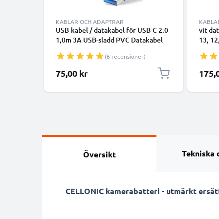
KABLAR OCH ADAPTRAR
KABLA
USB-kabel / datakabel för USB-C 2.0 -
vit da
1,0m 3A USB-sladd PVC Datakabel
13, 12
svart - USB-C tlll USB-A kabel
smartp
(6 recensioner)
överfö
75,00 kr
175,
Tekniska 
Översikt
CELLONIC kamerabatteri - utmärkt ersätt