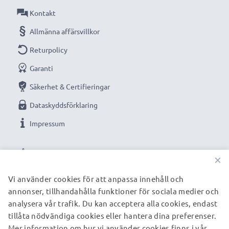
Kontakt
Allmänna affärsvillkor
Returpolicy
Garanti
Säkerhet & Certifieringar
Dataskyddsförklaring
Impressum
VÅRA BETALNINGSALTERNATIV
×
Vi använder cookies för att anpassa innehåll och
annonser, tillhandahålla funktioner för sociala medier och
VÅRA FRAKTPARTNERS
analysera vår trafik. Du kan acceptera alla cookies, endast
tillåta nödvändiga cookies eller hantera dina preferenser.
Mer information om hur vi använder cookies finns i vår
© subtel.se 2026