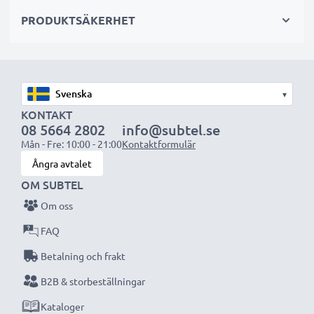
sekundär-, backup-, reserv- eller extrabatterier för
PRODUKTSÄKERHET
både proffs och amatörer.
Välj CELLONIC och kompromissa aldrig med
kvaliteten. Beställ nu!
▾
KONTAKT
08 5664 2802
info@subtel.se
Mån - Fre: 10:00 - 21:00
Kontaktformulär
Ångra avtalet
OM SUBTEL
Om oss
FAQ
Betalning och frakt
B2B & storbeställningar
Kataloger