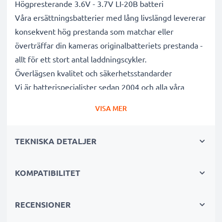
Högpresterande 3.6V - 3.7V LI-20B batteri
Våra ersättningsbatterier med lång livslängd levererar
konsekvent hög prestanda som matchar eller
överträffar din kameras originalbatteriets prestanda -
allt för ett stort antal laddningscykler.
Överlägsen kvalitet och säkerhetsstandarder
Vi är batterispecialister sedan 2004 och alla våra
ersättningsbatterier genomgår strikta och noggranna
VISA MER
tester under hela produktionsprocessen för att helt
och hållet uppfylla de högsta EU- standarderna och
TEKNISKA DETALJER
mer därtill. Det är därför de levereras med 3 års
garanti.
Oumbärliga i alla fotografers kameraväskor
KOMPATIBILITET
Dessa ersättningsbatterier för kameror ger tillförlitlig
kraft för intensiva, långvariga foto- eller
RECENSIONER
videoinspelningar och är perfekta som primär-,