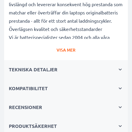
livslängd och levererar konsekvent hög prestanda som
matchar eller överträffar din laptops originalbatteris
prestanda - allt för ett stort antal laddningscykler.
Överlägsen kvalitet och säkerhetsstandarder
Vi är batterispecialister sedan 2004 och alla våra
ersättningsbatterier genomgår strikta och noggranna
VISA MER
tester under hela produktionsprocessen för att helt
och hållet uppfylla de högsta EU- standarderna och
TEKNISKA DETALJER
mer därtill. Det är därför de levereras med 3 års
garanti.
Det hållbara valet
KOMPATIBILITET
Byt ut batteriet, inte din enhet. Det är det smartare,
billigare och miljövänligare valet som sparar dig
RECENSIONER
pengar samtidigt som du minskar ditt miljöavtryck
genom återvinning.
PRODUKTSÄKERHET