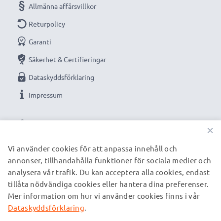
Allmänna affärsvillkor
Returpolicy
Garanti
Säkerhet & Certifieringar
Dataskyddsförklaring
Impressum
VÅRA BETALNINGSALTERNATIV
×
Vi använder cookies för att anpassa innehåll och
annonser, tillhandahålla funktioner för sociala medier och
VÅRA FRAKTPARTNERS
analysera vår trafik. Du kan acceptera alla cookies, endast
tillåta nödvändiga cookies eller hantera dina preferenser.
Mer information om hur vi använder cookies finns i vår
© subtel.se 2026
Alla priser är inklusive moms och exklusive fraktkostnader.
Dataskyddsförklaring
.
Observera att alla varumärken som nämns är registrerade