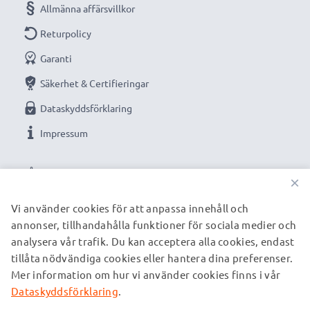
Allmänna affärsvillkor
Returpolicy
Garanti
Säkerhet & Certifieringar
Dataskyddsförklaring
Impressum
VÅRA BETALNINGSALTERNATIV
×
Vi använder cookies för att anpassa innehåll och
annonser, tillhandahålla funktioner för sociala medier och
VÅRA FRAKTPARTNERS
analysera vår trafik. Du kan acceptera alla cookies, endast
tillåta nödvändiga cookies eller hantera dina preferenser.
Mer information om hur vi använder cookies finns i vår
© subtel.se 2026
Alla priser är inklusive moms och exklusive fraktkostnader.
Dataskyddsförklaring
.
Observera att alla varumärken som nämns är registrerade