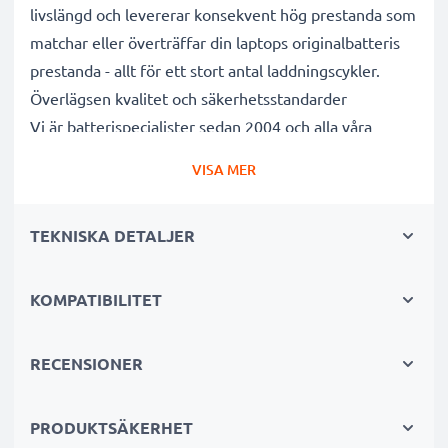
livslängd och levererar konsekvent hög prestanda som
matchar eller överträffar din laptops originalbatteris
prestanda - allt för ett stort antal laddningscykler.
Överlägsen kvalitet och säkerhetsstandarder
Vi är batterispecialister sedan 2004 och alla våra
ersättningsbatterier genomgår strikta och noggranna
VISA MER
tester under hela produktionsprocessen för att helt
och hållet uppfylla de högsta EU- standarderna och
TEKNISKA DETALJER
mer därtill. Det är därför de levereras med 3 års
garanti.
Det hållbara valet
KOMPATIBILITET
Byt ut batteriet, inte din enhet. Det är det smartare,
billigare och miljövänligare valet som sparar dig
RECENSIONER
pengar samtidigt som du minskar ditt miljöavtryck
genom återvinning.
PRODUKTSÄKERHET