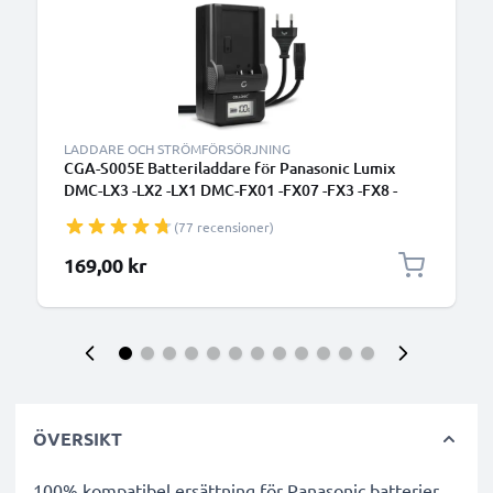
LADDARE OCH STRÖMFÖRSÖRJNING
CGA-S005E Batteriladdare för Panasonic Lumix
DMC-LX3 -LX2 -LX1 DMC-FX01 -FX07 -FX3 -FX8 -
FX10 -FX12 -FX100 Kamerabatterier från CELLONIC
(77 recensioner)
169,00 kr
ÖVERSIKT
100% kompatibel ersättning för Panasonic batterier