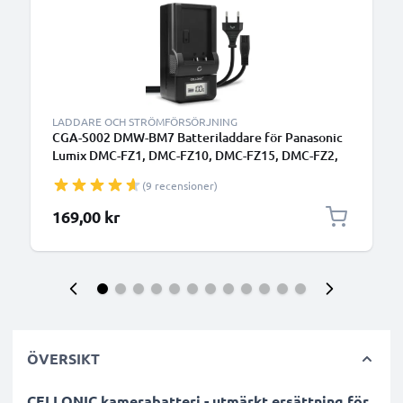
LADDARE OCH STRÖMFÖRSÖRJNING
CGA-S002 DMW-BM7 Batteriladdare för Panasonic
Lumix DMC-FZ1, DMC-FZ10, DMC-FZ15, DMC-FZ2,
DMC-FZ20, DMC-FZ3, DMC-FZ4, DMC-FZ5
(9 recensioner)
Kamerabatterier från CELLONIC
169,00 kr
ÖVERSIKT
CELLONIC kamerabatteri - utmärkt ersättning för