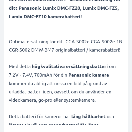
ditt Panasonic Lumix DMC-FZ20, Lumix DMC-FZ5,
Lumix DMC-FZ10 kamerabatteri!
Optimal ersättning för ditt CGA-S002e CGA-S002e-1B
CGR-S002 DMW-BM7 originalbatteri / kamerabatteri!
Med detta
högkvalitativa ersättningsbatteri
om
7.2V - 7.4V, 700mAh för din
Panasonic kamera
kommer du aldrig att missa en bild på grund av
urladdat batteri igen, oavsett om du använder en
videokamera, go-pro eller systemkamera.
Detta batteri för kameror har
lång hållbarhet
och
lämpar sig väl som
reservbatteri
för långa