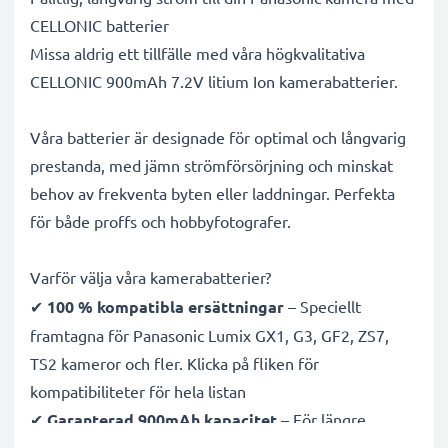
CELLONIC batterier
Missa aldrig ett tillfälle med våra högkvalitativa
CELLONIC 900mAh 7.2V litium Ion kamerabatterier.
Våra batterier är designade för optimal och långvarig
prestanda, med jämn strömförsörjning och minskat
behov av frekventa byten eller laddningar. Perfekta
för både proffs och hobbyfotografer.
Varför välja våra kamerabatterier?
✔
100 % kompatibla ersättningar
– Speciellt
framtagna för Panasonic Lumix GX1, G3, GF2, ZS7,
TS2 kameror och fler. Klicka på fliken för
kompatibiliteter för hela listan
✔
Garanterad 900mAh kapacitet
– För längre