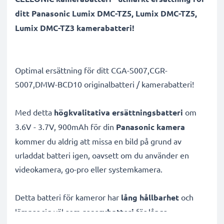
ditt Panasonic Lumix DMC-TZ5, Lumix DMC-TZ5,
Lumix DMC-TZ3 kamerabatteri!
Optimal ersättning för ditt CGA-S007,CGR-
S007,DMW-BCD10 originalbatteri / kamerabatteri!
Med detta
högkvalitativa ersättningsbatteri
om
3.6V - 3.7V, 900mAh för din
Panasonic kamera
kommer du aldrig att missa en bild på grund av
urladdat batteri igen, oavsett om du använder en
videokamera, go-pro eller systemkamera.
Detta batteri för kameror har
lång hållbarhet
och
lämpar sig väl som
reservbatteri
för långa