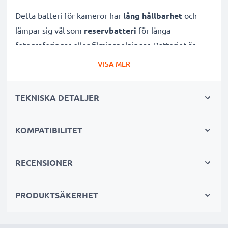
Detta batteri för kameror har
lång hållbarhet
och
lämpar sig väl som
reservbatteri
för långa
fotograferingar eller filminspelningar. Batteriet är
uppladdningsbart
och utvecklat specifikt för
VISA MER
digitalkameror och systemkameror
för att ge dessa
rejält med kraft.
TEKNISKA DETALJER
Många fördelar med detta kamerabatteri för din
KOMPATIBILITET
kamera!
✔ Hög kapacitet för lång användning:
3.7V,
RECENSIONER
700mAh
✔ Lång hållbarhet och livslängd
tack vare
PRODUKTSÄKERHET
litiumteknik utan minneseffekt vilket ger en 100
procentig laddning varje gång